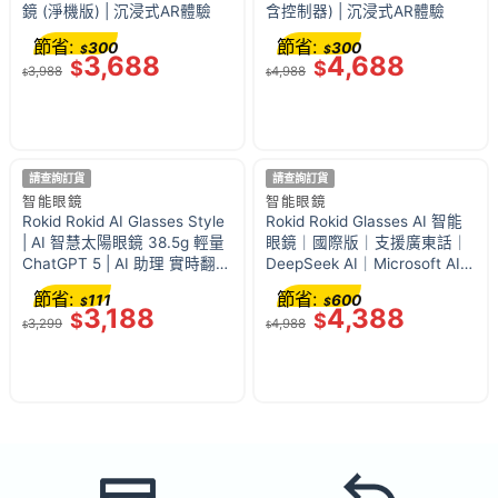
鏡 (淨機版) | 沉浸式AR體驗
含控制器) | 沉浸式AR體驗
節省:
節省:
300
300
$
$
3,688
4,688
$
$
3,988
4,988
$
$
請查詢訂貨
請查詢訂貨
智能眼鏡
智能眼鏡
Rokid Rokid AI Glasses Style
Rokid Rokid Glasses AI 智能
| AI 智慧太陽眼鏡 38.5g 輕量
眼鏡｜國際版｜支援廣東話｜
ChatGPT 5 | AI 助理 實時翻譯
DeepSeek AI｜Microsoft AI |
12MP POV錄影 全天續航
樂奇智能眼鏡 | 第一代驍龍
節省:
節省:
111
600
$
$
AR1 平台 | 世界最輕的全功能
3,188
4,388
$
$
3,299
4,988
AI 眼鏡
$
$