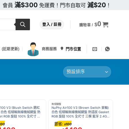
滿$300
減$20
會員
免運費！門市自取可
！
0
$
登入 / 註冊
購物車 /
門市位置
 (近期更新)
商務服務
無線鍵盤
r100 V3 (Blush Switch 腮紅
NuPhy Air100 V3 (Brown Switch 茶軸)
) 白色 低矮軸無線機械鍵盤 熱
白色 低矮軸無線機械鍵盤 熱插拔 Gasket
et RGB 旋鈕 100% 全尺寸 三
RGB 旋鈕 100% 全尺寸 三模 藍牙 2.4G
4G Mac Windows
Mac Windows
節省:
100
100
$