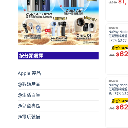
1
$
1,299
$
無線鍵盤
NuPhy Node 
低矮機械鍵盤 [Brown Switch 茶軸] 白
| 75% 全尺寸
觸控條 長續航 
節省:
17
$
6
$
按分類選擇
799
$
Apple 產品
無線鍵盤
@數碼產品
NuPhy Node 
低矮機械鍵盤 [Brown Switch 茶軸] 灰
色 | 75% 全
@生活百貨
光 觸控條 長續
節省:
17
$
6
@兒童專區
$
799
$
@電玩裝備