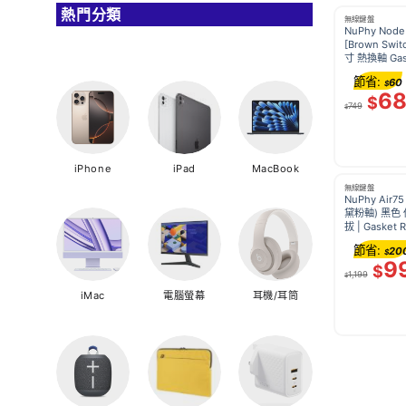
熱門分類
無線鍵盤
NuPhy Nod
[Brown Swi
寸 熱換軸 Ga
長續航 1000
節省:
60
$
6
$
749
$
iPhone
iPad
MacBook
無線鍵盤
NuPhy Air75
黛粉軸) 黑色
拔 | Gasket
藍牙 2.4G Ma
節省:
20
$
9
$
1,199
$
iMac
電腦螢幕
耳機/耳筒