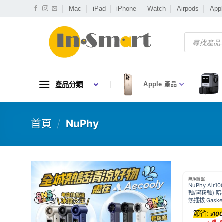
Skip
Mac
iPad
iPhone
Watch
Airpods
App
to
content
Products
search
產品分類
Apple 產品
首頁
/
NuPhy
無線鍵盤
NuPhy Air10
軸/黛粉軸) 
熱插拔 Gaske
三模 藍牙 2.4
節省:
10
$