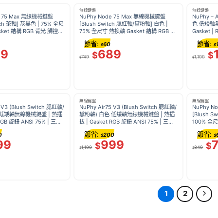
無線鍵盤
無線鍵盤
e 75 Max 無線機械鍵盤
NuPhy Node 75 Max 無線機械鍵盤
NuPhy – A
tch 茶軸] 灰黑色 | 75% 全尺
[Blush Switch 腮紅軸/黛粉軸] 白色 |
色 低矮軸無
sket 結構 RGB 背光 觸控條
75% 全尺寸 熱換軸 Gasket 結構 RGB 背
Gasket |
Hz 遊戲打字
光 觸控條 長續航 1000Hz 遊戲打字
牙 2.4G M
節省:
節省:
60
$
$
89
689
$
$
749
1,199
$
$
無線鍵盤
無線鍵盤
 V3 (Blush Switch 腮紅軸/
NuPhy Air75 V3 (Blush Switch 腮紅軸/
NuPhy N
 低矮軸無線機械鍵盤 | 熱插
黛粉軸) 白色 低矮軸無線機械鍵盤 | 熱插
[Blush 
 RGB 旋鈕 ANSI 75% | 三模
拔 | Gasket RGB 旋鈕 ANSI 75% | 三模
100% 全尺
c Windows
藍牙 2.4G Mac Windows
背光 觸控條
節省:
節省:
0
200
$
$
99
999
$
$
1,199
849
$
$
1
2