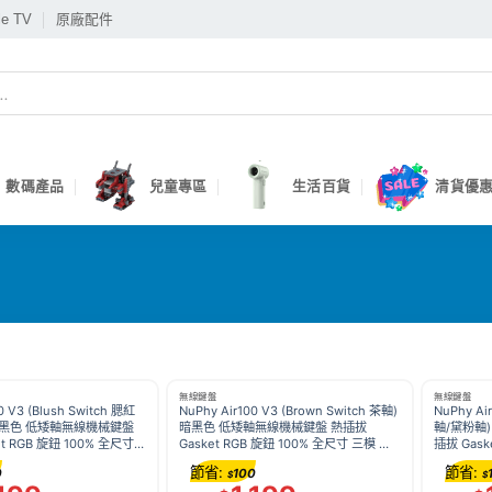
le TV
原廠配件
數碼產品
兒童專區
生活百貨
清貨優惠
無線鍵盤
無線鍵盤
0 V3 (Blush Switch 腮紅
NuPhy Air100 V3 (Brown Switch 茶軸)
NuPhy Ai
暗黑色 低矮軸無線機械鍵盤
暗黑色 低矮軸無線機械鍵盤 熱插拔
軸/黛粉軸
t RGB 旋鈕 100% 全尺寸
Gasket RGB 旋鈕 100% 全尺寸 三模 藍
插拔 Gask
G Mac Windows
牙 2.4G Mac Windows
模 藍牙 2.
節省:
節省:
0
100
$
$