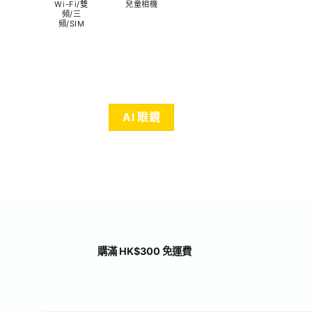
Wi-Fi/雙
兒童相機
頻/三
頻/SIM
AI 眼鏡
購滿 HK$300 免運費