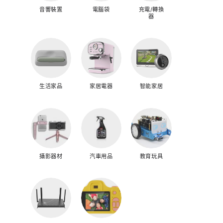
音響裝置
電腦袋
充電/轉換
器
生活家品
家居電器
智能家居
攝影器材
汽車用品
教育玩具