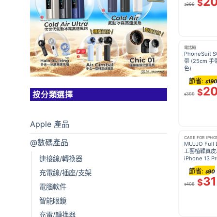
2
$
399
$
電話繩
PhoneSuit
帶 (25cm 手帶
色)
節省:
19
$
2
$
按分類選擇
399
$
Apple 產品
CASE FOR IPHO
@數碼產品
MUJJO Full 
工藝植鞣真皮
連接線/轉換器
iPhone 13 Pr
節省:
90
充電線/插座/支架
$
3
$
408
$
電腦軟件
智能眼鏡
充電/轉換器