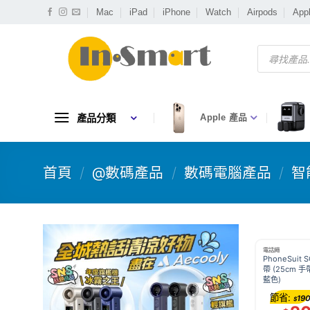
Skip
Mac
iPad
iPhone
Watch
Airpods
App
to
content
Products
search
產品分類
Apple 產品
首頁
/
@數碼產品
/
數碼電腦產品
/
智
電話繩
PhoneSuit
帶 (25cm 手帶
藍色)
節省:
19
$