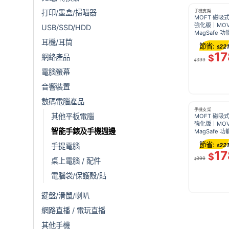
打印/墨盒/掃瞄器
手機支架
MOFT 磁吸
強化版｜MO
USB/SSD/HDD
MagSafe 
耳機/耳筒
節省:
221
$
17
網絡產品
$
399
$
電腦螢幕
音響裝置
數碼電腦產品
手機支架
其他平板電腦
MOFT 磁吸
強化版｜MO
智能手錶及手機週邊
MagSafe 
節省:
手提電腦
221
$
17
$
399
桌上電腦 / 配件
$
電腦袋/保護殼/貼
鍵盤/滑鼠/喇叭
網路直播 / 電玩直播
其他手機