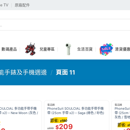
le TV
原廠配件
數碼產品
兒童專區
生活百貨
清貨優惠
能手錶及手機週邊
/
頁面 11
電話繩
電話繩
 SOULCIAL 多功能手帶手機
PhoneSuit SOULCIAL 多功能手帶手機
PhoneSu
 x2) – New Moon (灰色 /
帶 (25cm 手帶 x2) – Saga (綠色 / 砂色)
帶 (25cm 
灰色 / 雪
節省:
190
$
209
節省:
0
$
$
399
$