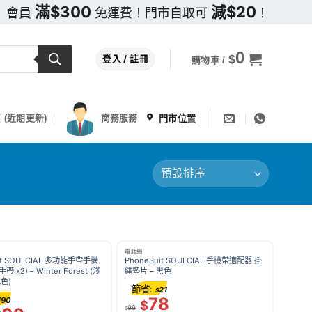
滿$300
減$20
會員
免運費！門市自取可
！
0
$
登入 / 註冊
購物車 /
門市位置
 (近期更新)
商務服務
電話繩
it SOULCIAL 多功能手帶手機
PhoneSuit SOULCIAL 手機帶適配器 掛
手帶 x2) – Winter Forest (淺
繩墊片 – 黑色
地色)
節省:
21
$
78
190
$
99
$