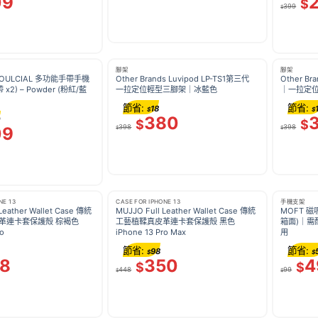
09
$
399
$
腳架
腳架
 SOULCIAL 多功能手帶手機
Other Brands Luvipod LP-TS1第三代
Other Br
 x2) – Powder (粉紅/藍
一拉定位輕型三腳架｜冰藍色
｜一拉定
節省:
節省:
18
$
$
380
0
$
$
398
398
09
$
$
NE 13
CASE FOR IPHONE 13
手機支架
Leather Wallet Case 傳統
MUJJO Full Leather Wallet Case 傳統
MOFT 
革連卡套保護殻 棕褐色
工藝植鞣真皮革連卡套保護殻 黑色
箱面)｜需
o
iPhone 13 Pro Max
用
節省:
節省:
98
$
$
18
350
4
$
$
448
99
$
$