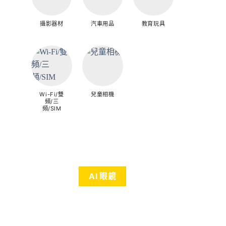
攝影器材
汽車用品
教育玩具
Wi-Fi/雙
兒童相機
頻/三
頻/SIM
AI 眼鏡