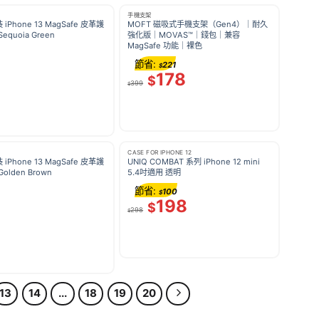
手機支架
裝 iPhone 13 MagSafe 皮革護
MOFT 磁吸式手機支架（Gen4）｜耐久
equoia Green
強化版｜MOVAS™｜錢包｜兼容
MagSafe 功能｜裸色
節省:
221
$
178
$
399
$
CASE FOR IPHONE 12
裝 iPhone 13 MagSafe 皮革護
UNIQ COMBAT 系列 iPhone 12 mini
olden Brown
5.4吋適用 透明
節省:
100
$
198
$
298
$
13
14
...
18
19
20