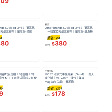
209
腳架
ands Luvipod LP-TS1 第三代
Other Brands Luvipod LP-TS1 第三代
位輕型三腳架｜限定色-烏龍
｜一拉定位輕型三腳架｜限定色-鹽湖粉
節省:
18
18
$
380
380
$
398
$
手機支架
磁吸貼片(廚房牆上/浴室牆上/冰
MOFT 磁吸式手機支架（Gen4）｜耐久
配合 MOFT 可摺式隱形支架 使
強化版｜MOVAS™｜錢包｜兼容
MagSafe 功能｜春湖綠
節省:
50
221
$
9
178
$
399
$