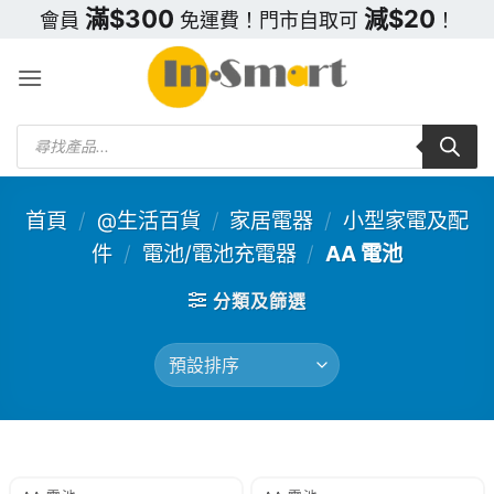
Skip
滿$300
減$20
會員
免運費！門市自取可
！
to
content
Products
search
首頁
/
@生活百貨
/
家居電器
/
小型家電及配
件
/
電池/電池充電器
/
AA 電池
分類及篩選