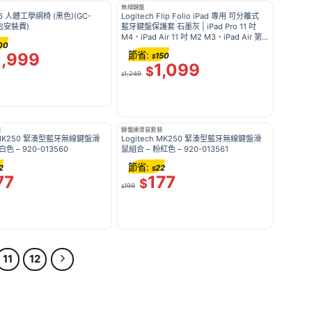
無線鍵盤
T16 人體工學網椅 (黑色)(GC-
Logitech Flip Folio iPad 專用 可分離式
未包安裝費)
藍牙鍵盤保護套 石墨灰 | iPad Pro 11 吋
M4、iPad Air 11 吋 M2 M3、iPad Air 第5
00
代 – 920-013409
1,999
節省:
150
$
1,099
$
1,249
$
裝
鍵盤連滑鼠套裝
h MK250 緊湊型藍牙無線鍵盤滑
Logitech MK250 緊湊型藍牙無線鍵盤滑
色 – 920-013560
鼠組合 – 粉紅色 – 920-013561
節省:
2
22
$
77
177
$
199
$
11
12