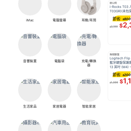
辦公椅
i-Rocks T0
T03GR)(未包
節省:
800
$
iMac
電腦螢幕
耳機/耳筒
2,
$
3,199
$
無線鍵盤
Logitech Fl
音響裝置
電腦袋
充電/轉換
藍牙鍵盤保護套 石墨灰 | 適
器
13 英吋 (M4)、
M3) – 920-0
節省:
200
$
1,
$
1,399
$
生活家品
家居電器
智能家居