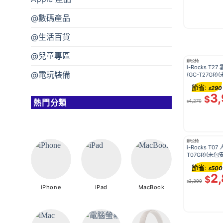
@數碼產品
@生活百貨
@兒童專區
辦公椅
i-Rocks T
@電玩裝備
(GC-T27GR
節省:
290
$
3
$
熱門分類
4,270
$
辦公椅
i-Rocks T0
T07GR)(未包
節省:
500
$
2
$
3,399
$
iPhone
iPad
MacBook