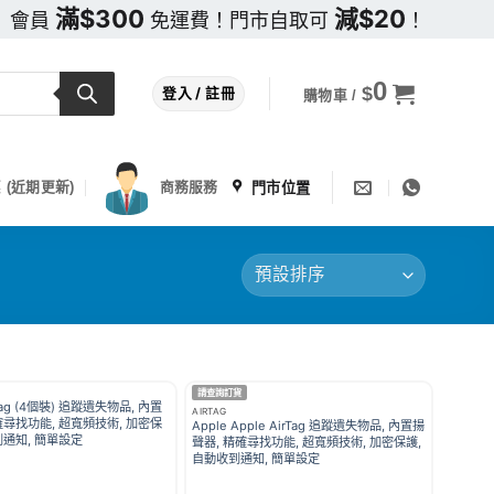
滿$300
減$20
會員
免運費！門市自取可
！
0
$
登入 / 註冊
購物車 /
門市位置
 (近期更新)
商務服務
請查詢訂貨
rTag (4個裝) 追蹤遺失物品, 內置
AIRTAG
確尋找功能, 超寬頻技術, 加密保
Apple Apple AirTag 追蹤遺失物品, 內置揚
到通知, 簡單設定
聲器, 精確尋找功能, 超寬頻技術, 加密保護,
自動收到通知, 簡單設定