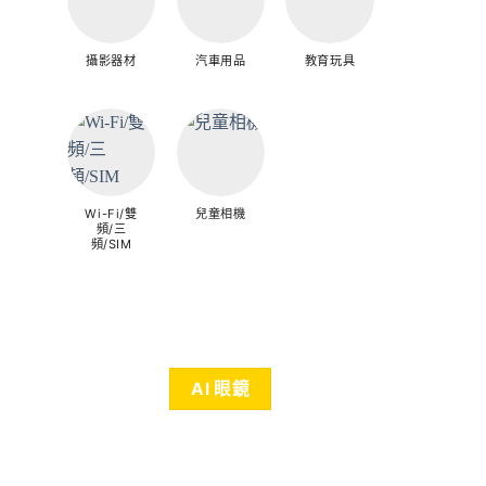
攝影器材
汽車用品
教育玩具
Wi-Fi/雙
兒童相機
頻/三
頻/SIM
AI 眼鏡