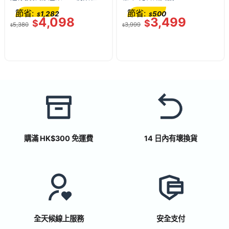
像 (內建 Android 9.0 系統)
明 Android TV
節省:
節省:
1,282
500
$
$
4,098
3,499
$
$
5,380
3,999
$
$
購滿 HK$300 免運費
14 日內有壞換貨
全天候線上服務
安全支付