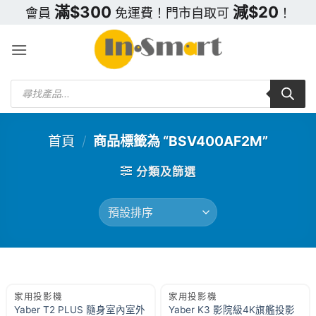
Skip
滿$300
減$20
會員
免運費！門市自取可
！
to
content
Products
search
首頁
/
商品標籤為 “BSV400AF2M”
分類及篩選
家用投影機
家用投影機
Yaber T2 PLUS 隨身室內室外
Yaber K3 影院級4K旗艦投影