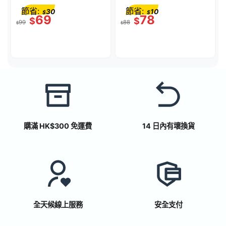
晶 (黑&黃)
米 黑色 (CAB004BT1MBK)
節省:
節省:
30
10
$
$
69
78
$
$
99
88
$
$
購滿 HK$300 免運費
14 日內有壞換貨
全天候線上服務
安全支付