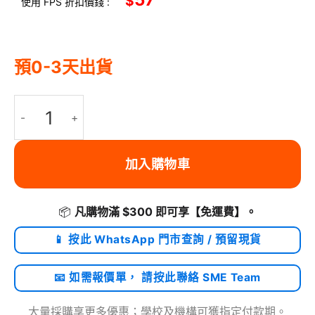
$
使用 FPS 折扣價錢 :
預0-3天出貨
Ugreen USB Type C PD 3.0 240W 5A 快充線纜 1米 | US535/ 15
加入購物車
📦
凡購物滿 $300 即可享
【免運費】
。
📱 按此 WhatsApp 門市查詢 / 預留現貨
📧 如需報價單， 請按此聯絡 SME Team
大量採購享更多優惠；學校及機構可獲指定付款期。