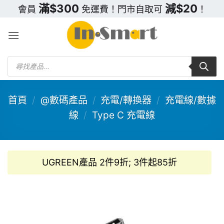
Skip
滿$300
減$20
會員
免運費！門市自取可
！
to
content
Products
search
首頁
/
@數碼產品
/
充電/轉換器
/
充電線/數據
線
/
Type C 充電線
UGREEN產品 2件9折; 3件起85折