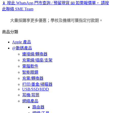
Wifi
📱 按此 WhatsApp 門市查詢 / 預留現貨
📧 如需報價單， 請按
接
此聯絡 SME Team
收
器
大量採購享更多優惠；學校及機構可獲指定付款期。
|
CM448
商品分類
/
20204
Apple 產品
數
@數碼產品
量
連接線/轉換器
充電線/插座/支架
電腦軟件
智能眼鏡
充電/轉換器
打印/墨盒/掃瞄器
USB/SSD/HDD
耳機/耳筒
網絡產品
路由器