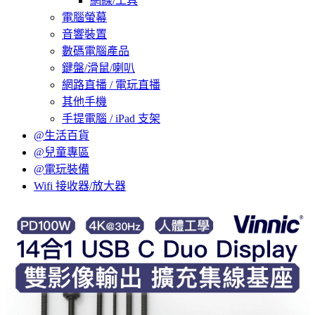
網線/工具
電腦螢幕
音響裝置
數碼電腦產品
鍵盤/滑鼠/喇叭
網路直播 / 電玩直播
其他手機
手提電腦 / iPad 支架
@生活百貨
@兒童專區
@電玩裝備
Wifi 接收器/放大器