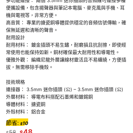
多功能連接： 兩個 3.5mm 迷你插頭的音頻線可連接多種
便攜設備，包含揚聲器與筆記本電腦、麥克風與手機、耳
機與電視等，非常方便。
高音質： 專業的搪瓷銅導體提供穩定的音頻信號傳輸，確
保無延遲和清晰的聲音。
耐用設計
耐用材料： 鍍金插頭不易生鏽，耐磨損且抗刮擦，即使經
常使用也能保持如新。銅材確保最大耐用性和導電性。
優雅外觀： 編織尼龍外層讓線材靈活且不易纏繞，方便插
拔，無需移除手機殼。
技術規格
連接器： 3.5mm 迷你插頭 (公) – 3.5mm 迷你插頭 (公)
外層材料： 導電布料搭配石墨烯和鍍錫銅
導體材料： 搪瓷銅
外殼材料： 鋁合金
節省:
10
$
48
58
$
$