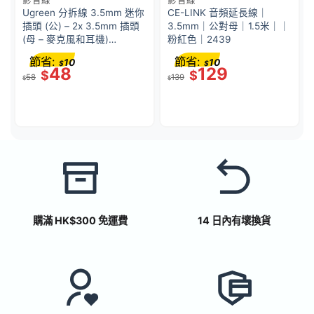
影音線
影音線
Ugreen 分拆線 3.5mm 迷你
CE-LINK 音頻延長線｜
插頭 (公) – 2x 3.5mm 插頭
3.5mm｜公對母｜1.5米｜｜
(母 – 麥克風和耳機)
粉紅色｜2439
(Aluminum Case) | AV141/
節省:
節省:
10
10
$
$
30619
48
129
$
$
58
139
$
$
購滿 HK$300 免運費
14 日內有壞換貨