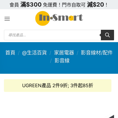
Skip
滿$300
減$20
會員
免運費！門市自取可
！
to
content
Products
search
首頁
/
@生活百貨
/
家居電器
/
影音線材/配件
/
影音線
UGREEN產品 2件9折; 3件起85折