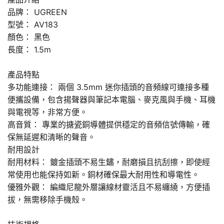
品牌： UGREEN
型號： AV183
顏色： 黑色
長度： 1.5m
產品特點
多功能連接： 兩個 3.5mm 迷你插頭的音頻線可連接多種
便攜設備，包含揚聲器與筆記本電腦、麥克風與手機、耳機
與電視等，非常方便。
高音質： 專業的搪瓷銅導體提供穩定的音頻信號傳輸，確
保無延遲和清晰的聲音。
耐用設計
耐用材料： 鍍金插頭不易生鏽，耐磨損且抗刮擦，即使經
常使用也能保持如新。銅材確保最大耐用性和導電性。
優雅外觀： 編織尼龍外層讓線材靈活且不易纏繞，方便插
拔，無需移除手機殼。