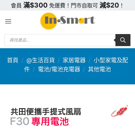
Skip
滿$300
減$20
會員
免運費！門市自取可
！
to
content
Products
search
首頁
/
@生活百貨
/
家居電器
/
小型家電及配
件
/
電池/電池充電器
/
其他電池