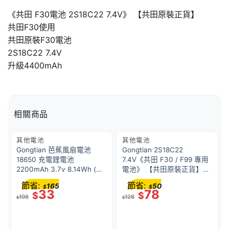
《共田 F30電池 2S18C22 7.4V》 【共田原裝正貨】
共田F30使用
共田原裝F30電池
2S18C22 7.4V
升級4400mAh
相關商品
其他電池
其他電池
Gongtian 芭蕉風扇電池
Gongtian 2S18C22
18650 充電鋰電池
7.4V《共田 F30 / F99 專用
2200mAh 3.7v 8.14Wh (兩
電池》 【共田原裝正貨】藍
粒裝) CCC 認證 <新/舊款隨
色
節省:
節省:
165
50
$
$
機出貨>
33
78
$
$
198
128
$
$