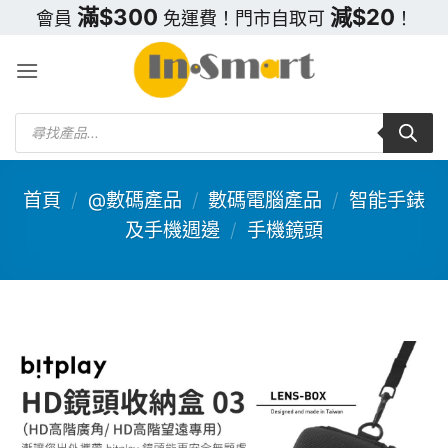
Skip
滿$300
減$20
會員
免運費！門市自取可
！
to
content
Products
search
首頁
/
@數碼產品
/
數碼電腦產品
/
智能手錶
及手機週邊
/
手機鏡頭