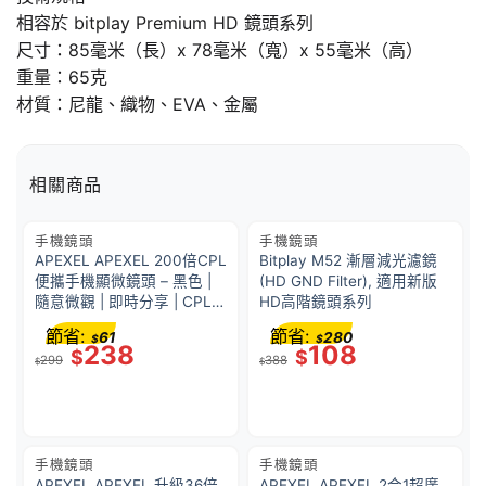
相容於 bitplay Premium HD 鏡頭系列
尺寸：85毫米（長）x 78毫米（寬）x 55毫米（高）
重量：65克
材質：尼龍、織物、EVA、金屬
相關商品
手機鏡頭
手機鏡頭
APEXEL APEXEL 200倍CPL
Bitplay M52 漸層減光濾鏡
便攜手機顯微鏡頭 – 黑色 |
(HD GND Filter), 適用新版
隨意微觀 | 即時分享 | CPL防
HD高階鏡頭系列
反射 | 36563001
節省:
節省:
61
280
$
$
238
108
$
$
299
388
$
$
手機鏡頭
手機鏡頭
APEXEL APEXEL 升級36倍
APEXEL APEXEL 2合1超廣