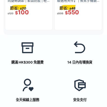
向旋轉調節 | 緊固防脫 | 輕
級通用夾件】 | 長焦手機鏡
便便攜 | 兼容多機型 |
頭 | 高清鍍膜玻璃鏡片 | 光
節省:
節省:
20
48
$
$
52339001
學變焦系統 | 望遠鏡功能 |
100
550
$
$
120
598
53415001
$
$
購滿 HK$300 免運費
14 日內有壞換貨
全天候線上服務
安全支付