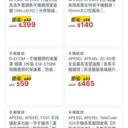
高清外置調焦手機鏡頭望遠
角微距單反特效手機鏡頭 |
鏡 (36xJJ020) | 光學玻璃鍍
50mm大口徑廣角 |
膜+BK4棱鏡組合 | 高清分辨
38759001
節省:
節省:
50
58
$
$
率 | 望遠鏡功能 | 41433001
399
140
$
$
449
198
$
$
手機鏡頭
手機鏡頭
ELECOM – 手機鏡頭的保護
APEXEL APEXEL 20-40倍
罩 細碼 3件裝 ESE-01SBK
全金屬高清望遠鏡 | 長焦手
相機鏡頭的保護蓋｜防偷窺
機鏡頭 | 高清鍍膜玻璃鏡片 |
神器｜防黑客鏡頭貼｜防偷
光學變焦系統 | 望遠鏡功能 |
節省:
節省:
40
33
$
$
窺器鏡頭｜私隱保護蓋｜安
38763001
59
465
$
$
99
498
裝簡單｜保護隱私｜防監視
$
$
｜撥動開關
手機鏡頭
手機鏡頭
APEXEL APEXEL F001 手持
APEXEL APEXEL TeleCular
攝影多功能一字手機夾 | 萬
30X手機長焦鏡頭套裝【升