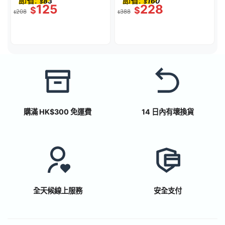
節省:
節省:
83
160
$
$
藍色
125
228
$
$
208
388
$
$
購滿 HK$300 免運費
14 日內有壞換貨
全天候線上服務
安全支付