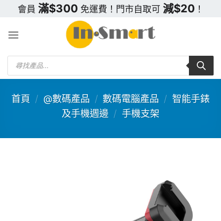
Skip
滿$300
減$20
會員
免運費！門市自取可
！
to
content
Products
search
首頁
/
@數碼產品
/
數碼電腦產品
/
智能手錶
及手機週邊
/
手機支架