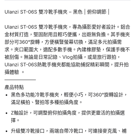
Ulanzi ST-06S 雙冷靴手機夾 – 黑色 | 俯仰調節 |
Ulanzi ST-06S 雙冷靴手機夾，專為攝影愛好者設計。鋁合
金材質打造，堅固耐用且輕巧便攜，出遊無負擔。其手機夾
部分可360°旋轉，方便橫豎螢幕切換，滿足多元拍攝需
求。夾口範圍大，適配多數手機。內建橡膠墊，保護手機不
被刮傷。無論是日常記錄、Vlog拍攝，或是旅行跟拍，
Ulanzi ST-06S熱靴手機夾都能協助捕捉精彩瞬間，提升拍
攝體驗 。
——————–
產品特點
黑色多功能冷靴手機夾，輕便小巧，可360°旋轉設計，
滿足橫拍、豎拍等多種拍攝角度。
Z軸設計，可調整俯仰拍攝角度，提供更靈活的拍攝選
擇。
升級雙冷靴接口，兩端自帶冷靴口，可連接麥克風、補