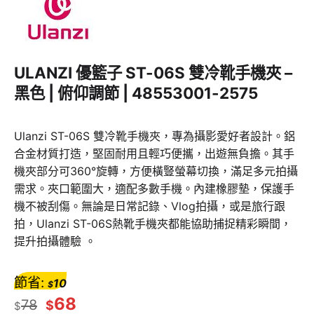
ULANZI 優籃子 ST-06S 雙冷靴手機夾 –
黑色 | 俯仰調節 | 48553001-2575
Ulanzi ST-06S 雙冷靴手機夾，專為攝影愛好者設計。鋁
合金材質打造，堅固耐用且輕巧便攜，出遊無負擔。其手
機夾部分可360°旋轉，方便橫豎螢幕切換，滿足多元拍攝
需求。夾口範圍大，適配多數手機。內建橡膠墊，保護手
機不被刮傷。無論是日常記錄、Vlog拍攝，或是旅行跟
拍，Ulanzi ST-06S熱靴手機夾都能協助捕捉精彩瞬間，
提升拍攝體驗 。
節省:
10
$
68
78
$
$