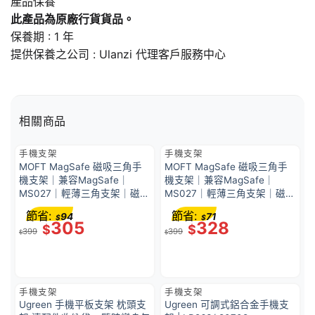
產品保養
此產品為原廠行貨貨品。
保養期 : 1 年
提供保養之公司 : Ulanzi 代理客戶服務中心
相關商品
手機支架
手機支架
MOFT MagSafe 磁吸三角手
MOFT MagSafe 磁吸三角手
機支架｜兼容MagSafe｜
機支架｜兼容MagSafe｜
MS027｜輕薄三角支架｜磁吸
MS027｜輕薄三角支架｜磁吸
支架｜MOVAS 專利純素皮革
支架｜MOVAS 專利純素皮革
節省:
節省:
94
71
$
$
｜自由調角度｜抗污耐刮 春湖
｜自由調角度｜抗污耐刮. 迷
305
328
$
$
399
399
綠
霧灰
$
$
手機支架
手機支架
Ugreen 手機平板支架 枕頭支
Ugreen 可調式鋁合金手機支