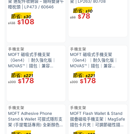
架 連配件收納袋 – 隨時變身午
架 | LP263/ 80708
睡枕頭 | LP473 / 60646
節省:
10
$
78
節省:
$
30
$
88
$
108
$
138
$
手機支架
手機支架
MOFT 磁吸式手機支架
MOFT 磁吸式手機支架
（Gen4）｜耐久強化版｜
（Gen4）｜耐久強化版｜
MOVAS™｜錢包｜兼容
MOVAS™｜錢包｜兼容
MagSafe 功能｜海灘白
MagSafe 功能｜海軍藍
節省:
節省:
221
221
$
$
178
178
$
$
399
399
$
$
手機支架
手機支架
MOFT Adhesive Phone
MOFT Flash Wallet & Stand
Stand & Wallet 可摺式隱形支
摺疊磁吸手機支架｜MagSafe
架 (手提電話專用) 全新顏色
錢包卡片夾｜可調節磁性錢包
黑深綠色
支架｜2 個卡夾｜MS025 風