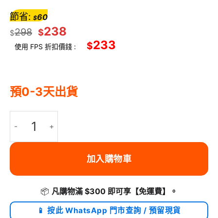
節省:
60
$
238
298
$
$
233
$
使用 FPS 折扣價錢 :
預0-3天出貨
ULANZI 優籃子 PB038 攝影相機斜孭袋 10L - 黑色 | 耐髒防潑水 | 防
加入購物車
📦
凡購物滿 $300 即可享
【免運費】
。
📱 按此 WhatsApp 門市查詢 / 預留現貨