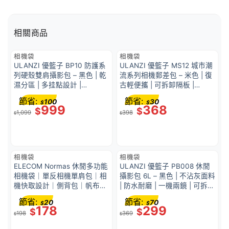
相關商品
相機袋
相機袋
ULANZI 優籃子 BP10 防護系
ULANZI 優籃子 MS12 城市潮
列硬殼雙肩攝影包 – 黑色 | 乾
流系列相機郵差包 – 米色 | 復
濕分區 | 多挂點設計 |
古輕便攜 | 可拆卸隔板 |
48562001-B012GBB1
49382002-B119
節省:
節省:
100
30
$
$
999
368
$
$
1,099
398
$
$
相機袋
相機袋
ELECOM Normas 休閒多功能
ULANZI 優籃子 PB008 休閒
相機袋｜單反相機單肩包｜相
攝影包 6L – 黑色 | 不沾灰面料
機快取設計｜側背包｜帆布包
| 防水耐磨 | 一機兩鏡 | 可拆卸
DGB-S031 黑色
隔板 | 48564001-3050A
節省:
節省:
20
70
$
$
178
299
$
$
198
369
$
$