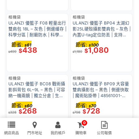
相機袋
相機袋
ULANZI 優籃子 F08 輕量出行
ULANZI 優籃子 BP04 太湖幻
雙肩包 18L – 灰色 | 側邊緩存 |
影25L硬殼攝影雙肩包 – 灰色 |
科學分區 | 耐磨防水 | 科學分
內置U-tag定位防丟 | 支持
區 | YKK拉鏈快取 |
Apple Find My | 48937001-
節省:
節省:
61
100
$
$
48929001-B159
B121
438
1,080
$
$
499
1,180
$
$
相機袋
相機袋
ULANZI 優籃子 BC08 戰術攝
ULANZI 優籃子 BP09 大容量
影斜背包 6L~9L – 黑色 | 可容
雙肩攝影包 – 黑色 | 側邊快取
納一機兩鏡 | 獨立分倉 | 生活
| 魔術貼掛帶 | 48561001-
防潑水 | 魔術貼面板 |
B011GBB1
節省:
節省:
60
70
$
$
48559001-B010
268
728
$
$
328
798
$
$
0
網店商品
門市地址
我的帳戶
購物車
公司報價