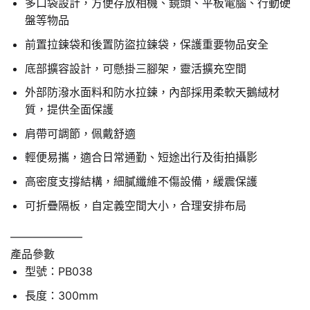
多口袋設計，方便存放相機、鏡頭、平板電腦、行動硬
盤等物品
前置拉鍊袋和後置防盜拉鍊袋，保護重要物品安全
底部擴容設計，可懸掛三腳架，靈活擴充空間
外部防潑水面料和防水拉鍊，內部採用柔軟天鵝絨材
質，提供全面保護
肩帶可調節，佩戴舒適
輕便易攜，適合日常通勤、短途出行及街拍攝影
高密度支撐結構，細膩纖維不傷設備，緩震保護
可折疊隔板，自定義空間大小，合理安排布局
——————–
產品參數
型號：PB038
長度：300mm