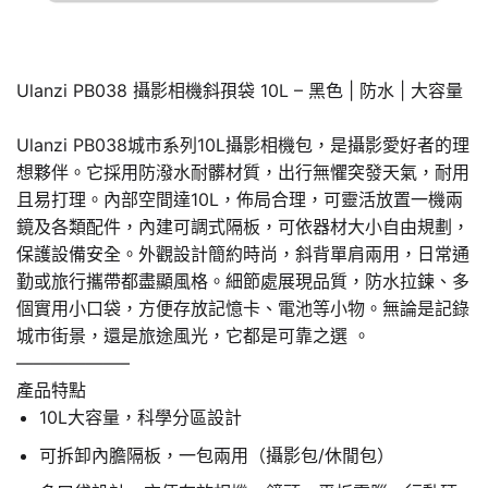
Ulanzi PB038 攝影相機斜孭袋 10L – 黑色 | 防水 | 大容量
Ulanzi PB038城市系列10L攝影相機包，是攝影愛好者的理
想夥伴。它採用防潑水耐髒材質，出行無懼突發天氣，耐用
且易打理。內部空間達10L，佈局合理，可靈活放置一機兩
鏡及各類配件，內建可調式隔板，可依器材大小自由規劃，
保護設備安全。外觀設計簡約時尚，斜背單肩兩用，日常通
勤或旅行攜帶都盡顯風格。細節處展現品質，防水拉鍊、多
個實用小口袋，方便存放記憶卡、電池等小物。無論是記錄
城市街景，還是旅途風光，它都是可靠之選 。
——————–
產品特點
10L大容量，科學分區設計
可拆卸內膽隔板，一包兩用（攝影包/休閒包）