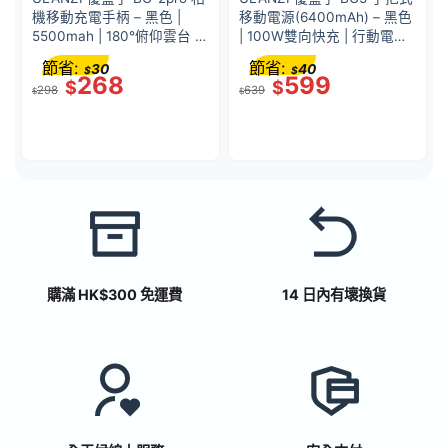
機移動充電手柄 – 黑色 |
移動電源(6400mAh) – 黑色
5500mah | 180°俯仰雲台 |
| 100W雙向快充 | 行動電源
48568001-P001A
+ 手持握把二合一 |
節省:
節省:
30
40
$
$
53447001-P012
268
599
$
$
298
639
$
$
購滿 HK$300 免運費
14 日內有壞換貨