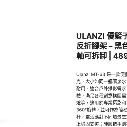
ULANZI 優籃子
反折腳架 – 黑色
軸可拆卸 | 489
Ulanzi MT-63 
克，大小如同一瓶礦泉水
耐用，適合戶外攝影需求
驗，滿足各種創意構圖需
燈等，適用於專業攝影和日
360°旋轉，並可作為
杆，靈活應對不同場景需
上穩固支撐；硅膠把手則