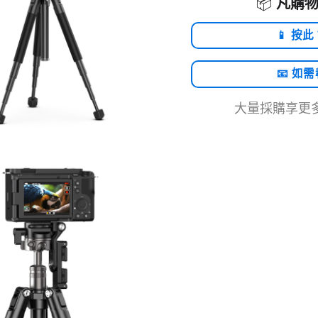
📦
凡購物
📱 按此
📧 如
大量採購享更