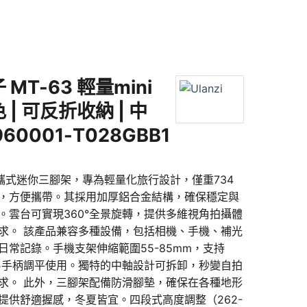
 MT-63 輕量mini
 | 可反折收納 | 中
60001-T028GBB1
是一款便攜式迷你三腳架，專為輕量化旅行設計，僅重734
，方便攜帶。其採用加厚鋁合金結構，確保穩定與
。雲台可實現360°全景旋轉，提供多維視角拍攝體
求。 該產品兼容多種設備，包括相機、手機、補光
常記錄。手機支架伸縮範圍55-85mm，支持
簡易手柄調平使用。獨特的中軸設計可拆卸，秒變自拍
求。 此外，三腳架配備防滑腳墊，確保在各種地形
提供舒適握感，冬夏皆宜。四段式高度調整（262-