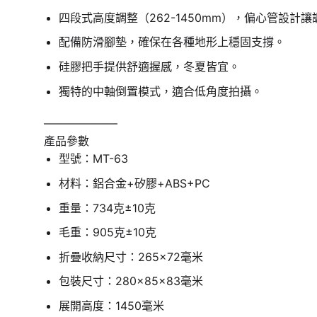
四段式高度調整（262-1450mm），偏心管設計
配備防滑腳墊，確保在各種地形上穩固支撐。
硅膠把手提供舒適握感，冬夏皆宜。
獨特的中軸倒置模式，適合低角度拍攝。
——————–
產品參數
型號：MT-63
材料：鋁合金+矽膠+ABS+PC
重量：734克±10克
毛重：905克±10克
折疊收納尺寸：265×72毫米
包裝尺寸：280×85×83毫米
展開高度：1450毫米