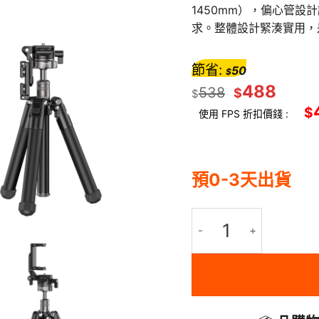
1450mm），偏心管
求。整體設計緊湊實用，
節省:
50
$
488
538
$
$
$
使用 FPS 折扣價錢 :
預0-3天出貨
ULANZI 優籃子 MT-63 輕