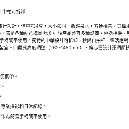
納 | 中軸可拆卸
為輕量化旅行設計，僅重734克，大小如同一瓶礦泉水，方便攜帶。
體驗，滿足各種創意構圖需求。 該產品兼容多種設備，包括相機
為簡易手柄調平使用。獨特的中軸設計可拆卸，秒變自拍杆，靈活應
宜。四段式高度調整（262-1450mm），偏心管設計讓調
方便攜帶。
用。
。
於專業攝影和日常記錄。
並可作為簡易手柄調平使用。
。