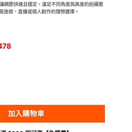
設計讓調節快速且穩定，滿足不同角度與高度的拍攝需
是旅遊、直播或個人創作的理想選擇。
478
量mini反折腳架 - 黑色 | 可反折收納 | 中軸可拆卸 | 48960001-T028GB
加入購物車