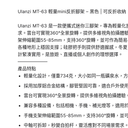
Ulanzi MT-63 輕量mini反折腳架 – 黑色 | 可反折收
Ulanzi MT-63 是一款便攜式迷你三腳架，專
求。雲台可實現360°全景旋轉，提供多維視角拍攝
架伸縮範圍55-85mm，支持360°旋轉，並可作
各種地形上穩固支撐；硅膠把手則提供舒適握感，冬夏皆
計緊湊實用，是旅遊、直播或個人創作的理想選擇。
——————–
產品特點
輕量化設計，僅重734克，大小如同一瓶礦泉水，
採用加厚鋁合金結構，腳管堅固可靠，適合戶外使
雲台可實現360°全景旋轉，提供多維視角拍攝體驗
兼容多種設備，包括相機、手機、補光燈等，適用
手機支架伸縮範圍55-85mm，支持360°旋轉，
中軸可拆卸，秒變自拍杆，靈活應對不同場景需求