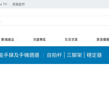
le TV
原廠配件
數碼產品
兒童專區
生活百貨
清貨優惠
能手錶及手機週邊
/
自拍杆 | 三腳架 | 穩定器