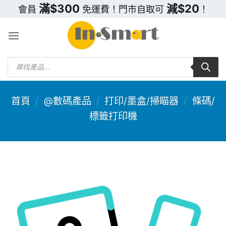
Skip
滿$300
減$20
會員
免運費！門市自取可
！
to
content
Products
search
首頁
/
@數碼產品
/
打印/墨盒/掃瞄器
/
條碼/
標籤打印機