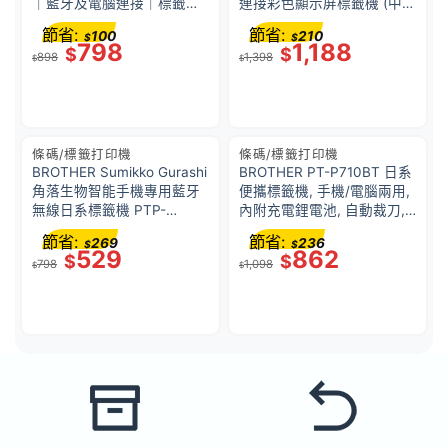
｜藍牙及電腦連接｜標籤帶
連接彩色顯示屏標籤機 (中文
可用 3.5-18mm
版), 能列印最寬 24mm 標
節省:
節省:
100
210
$
$
籤, 藍牙連線, USB連線
798
1,188
$
$
898
1,398
$
$
條碼/標籤打印機
條碼/標籤打印機
BROTHER Sumikko Gurashi
BROTHER PT-P710BT 日系
角落生物智能手機專用藍牙
便攜標籤機, 手機/電腦兩用,
無線日系標籤機 PTP-
內附充電鋰電池, 自動裁刀,
P300BT-SG TZe
TZe 護貝標籤帶 (3.5-
節省:
節省:
269
236
$
$
24mm), 藍牙無線連接, USB
529
862
$
$
798
1,098
有線連接, 每秒 20 毫米高速
$
$
打印 (白色)