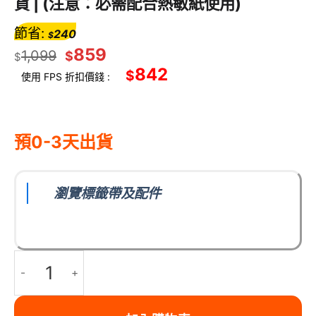
貨 | (注意：必需配合熱敏紙使用)
節省:
240
$
859
1,099
$
$
842
$
使用 FPS 折扣價錢 :
預0-3天出貨
瀏覽標籤帶及配件
Phomemo M832D 便攜無線熱敏打印機 - 智能觸屏 黑色 | 2600