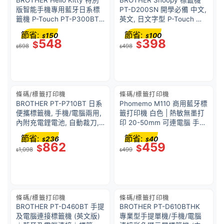
BROTHER Hello Kitty 特別
BROTHER Snoopy 標籤機
版智能手機專用藍牙日系標
PT-D200SN 開學必備 中文,
籤機 P-Touch PT-P300BT-
英文, 日文字型 P-Touch 護
KN
貝標籤帶 特價優惠
節省:
節省:
150
100
$
$
548
398
$
$
698
498
$
$
條碼/標籤打印機
條碼/標籤打印機
BROTHER PT-P710BT 日系
Phomemo M110 商用藍牙標
便攜標籤機, 手機/電腦兩用,
籤打印機 白色 | 熱敏無墨打
內附充電鋰電池, 自動裁刀,
印 20-50mm 可連電腦 手機
TZe 護貝標籤帶 (3.5-
無線打印 充滿電可連續打印
節省:
節省:
236
40
$
$
24mm), 藍牙無線連接, USB
3-4 小時 | 香港行貨
862
459
$
$
1,098
499
有線連接, 每秒 20 毫米高速
$
$
打印 (黑色)
條碼/標籤打印機
條碼/標籤打印機
BROTHER PT-D460BT 手提
BROTHER PT-D610BTHK
及電腦連接標籤機 (英文版)
專業型手提單機/手機/電腦