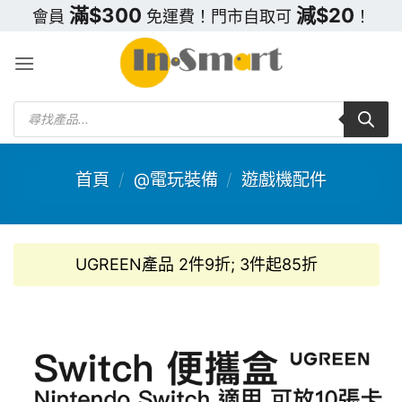
Skip
滿$300
減$20
會員
免運費！門市自取可
！
to
content
Products
search
首頁
/
@電玩裝備
/
遊戲機配件
UGREEN產品 2件9折; 3件起85折