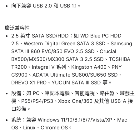
向下兼容 USB 2.0 和 USB 1.1。
廣泛兼容性
2.5 英寸 SATA SSD/HDD：如 WD Blue PC HDD
2.5、Western Digital Green SATA 3 SSD、Samsung
SATA III 860 EVO/850 EVO 2.5 SSD、Crucial
BX500/MX500/MX300 SATA 3 2.5 SSD、TOSHIBA
TR200、Integral V 系列、Kingston A400、PNY
CS900、ADATA Ultimate SU800/SU650 SSD、
DREVO X1 PRO、YUCUN SATA III SSD 等。
設備：如 PC、筆記本電腦、智能電視、路由器、遊戲主
機、PS5/PS4/PS3、Xbox One/360 及其他 USB-A 接
口設備。
系統：兼容 Windows 11/10/8.1/8/7/Vista/XP、Mac
OS、Linux、Chrome OS。