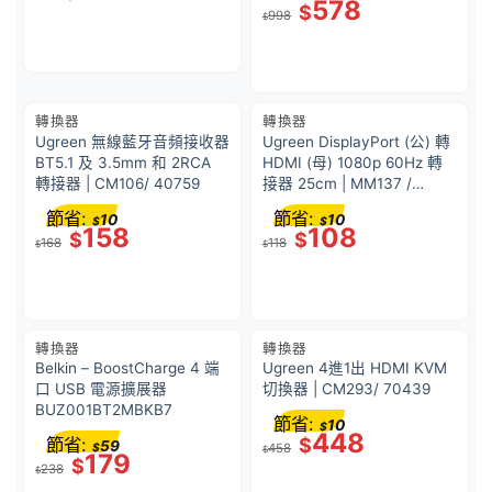
578
$
998
$
轉換器
轉換器
Ugreen 無線藍牙音頻接收器
Ugreen DisplayPort (公) 轉
BT5.1 及 3.5mm 和 2RCA
HDMI (母) 1080p 60Hz 轉
轉接器 | CM106/ 40759
接器 25cm | MM137 /
70694
節省:
節省:
10
10
$
$
158
108
$
$
168
118
$
$
轉換器
轉換器
Belkin – BoostCharge 4 端
Ugreen 4進1出 HDMI KVM
口 USB 電源擴展器
切換器 | CM293/ 70439
BUZ001BT2MBKB7
節省:
10
$
448
節省:
$
59
$
458
$
179
$
238
$