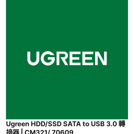
Ugreen HDD/SSD SATA to USB 3.0 轉
接器 | CM321/ 70609