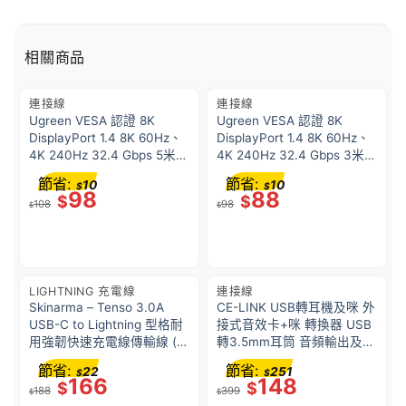
相關商品
連接線
連接線
Ugreen VESA 認證 8K
Ugreen VESA 認證 8K
DisplayPort 1.4 8K 60Hz、
DisplayPort 1.4 8K 60Hz、
4K 240Hz 32.4 Gbps 5米
4K 240Hz 32.4 Gbps 3米
電纜 | DP114 / 80394
電纜 | DP114 / 80393
節省:
節省:
10
10
$
$
98
88
$
$
108
98
$
$
LIGHTNING 充電線
連接線
Skinarma – Tenso 3.0A
CE-LINK USB轉耳機及咪 外
USB-C to Lightning 型格耐
接式音效卡+咪 轉換器 USB
用強韌快速充電線傳輸線 (官
轉3.5mm耳筒 音頻輸出及輸
方 MFI 認證) 1.2米 綠/黑
入
節省:
節省:
22
251
$
$
166
148
$
$
188
399
$
$