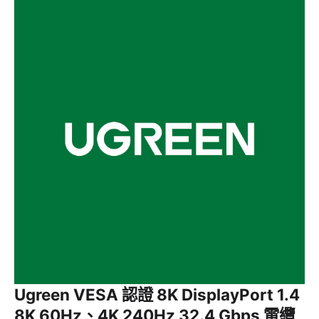
Ugreen VESA 認證 8K DisplayPort 1.4
8K 60Hz、4K 240Hz 32.4 Gbps 電纜