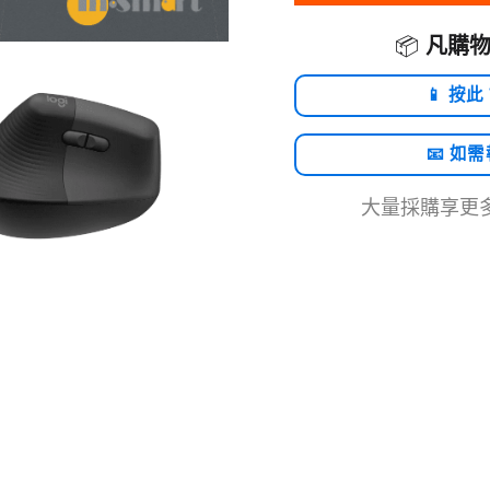
📦
凡購物
📱 按此
📧 如
大量採購享更