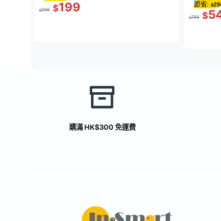
199
節省:
25
$
$
299
5
$
$
799
$
購滿 HK$300 免運費