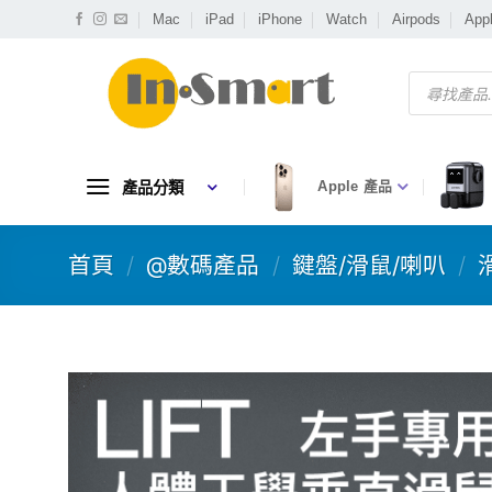
Skip
Mac
iPad
iPhone
Watch
Airpods
App
to
content
Products
search
產品分類
Apple 產品
首頁
/
@數碼產品
/
鍵盤/滑鼠/喇叭
/
滑