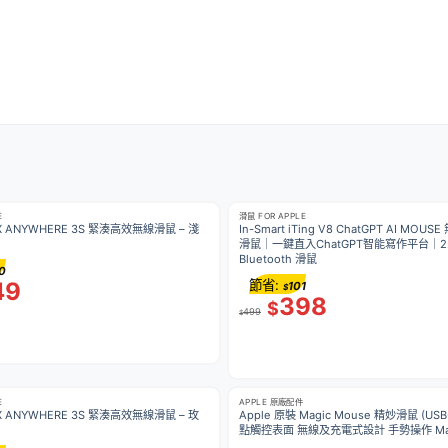
E
滑鼠 FOR APPLE
 MX ANYWHERE 3S 緊湊高效無線滑鼠 – 淺
In-Smart iTing V8 ChatGPT AI MO
滑鼠｜一鍵直入ChatGPT智能寫作平台｜2.4
Bluetooth 滑鼠
0
49
節省:
101
$
398
$
499
$
E
APPLE 原廠配件
 MX ANYWHERE 3S 緊湊高效無線滑鼠 – 玫
Apple 原裝 Magic Mouse 精妙滑鼠 (USB
點觸控表面 無線及充電式設計 手勢操作 Ma