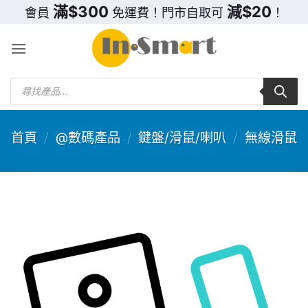
Skip
滿$300
減$20
會員
免運費！門市自取可
！
to
content
Products
search
首頁
/
@數碼產品
/
鍵盤/滑鼠/喇叭
/
無線滑鼠