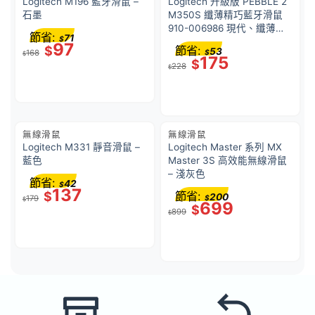
Logitech M196 藍牙滑鼠 –
Logitech 升級版 PEBBLE 2
石墨
M350S 纖薄精巧藍牙滑鼠
910-006986 現代、纖薄、
節省:
71
$
安靜｜具有可自訂按鈕 珍珠
97
$
節省:
53
168
$
白
$
175
$
228
$
無線滑鼠
無線滑鼠
Logitech M331 靜音滑鼠 –
Logitech Master 系列 MX
藍色
Master 3S 高效能無線滑鼠
– 淺灰色
節省:
42
$
137
$
節省:
200
179
$
$
699
$
899
$