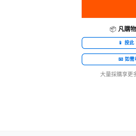
📦
凡購物
📱 按此
📧 如
大量採購享更