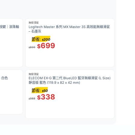
無線滑鼠
5按鍵｜滾珠軸
Logitech Master 系列 MX Master 3S 高效能無線滑鼠
– 石墨灰
節省:
200
$
699
$
899
$
無線滑鼠
– 白色
ELECOM EX-G 第二代 BlueLED 藍牙無線滑鼠 (L Size)
靜音版 藍色 (119.9 x 82 x 42 mm)
節省:
50
$
338
$
388
$