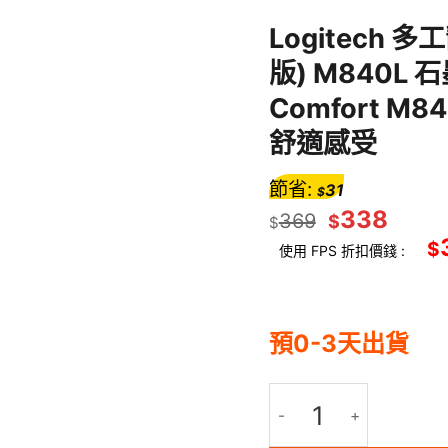
Logitech 
版) M840L 石墨
Comfort 
舒適感受
節省:
31
$
338
369
$
$
$
使用 FPS 折扣價錢 :
預0-3天出貨
Logitech 多工靜音無線滑鼠 