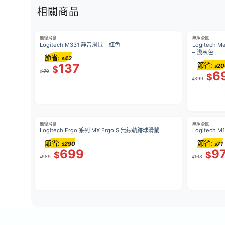
相關商品
無線滑鼠
無線滑鼠
Logitech M331 靜音滑鼠 – 紅色
Logitech 
– 淺灰色
節省:
42
$
137
節省:
20
$
$
179
6
$
$
899
$
無線滑鼠
無線滑鼠
Logitech Ergo 系列 MX Ergo S 無線軌跡球滑鼠
Logitech 
節省:
節省:
290
71
$
$
699
9
$
$
989
168
$
$