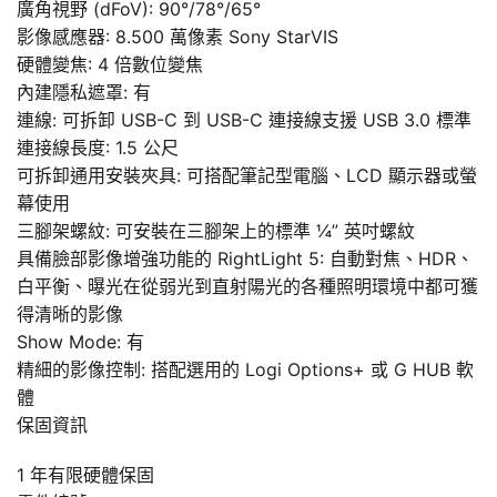
廣角視野 (dFoV): 90°/78°/65°
影像感應器: 8.500 萬像素 Sony StarVIS
硬體變焦: 4 倍數位變焦
內建隱私遮罩: 有
連線: 可拆卸 USB-C 到 USB-C 連接線支援 USB 3.0 標準
連接線長度: 1.5 公尺
可拆卸通用安裝夾具: 可搭配筆記型電腦、LCD 顯示器或螢
幕使用
三腳架螺紋: 可安裝在三腳架上的標準 ¼” 英吋螺紋
具備臉部影像增強功能的 RightLight 5: 自動對焦、HDR、
白平衡、曝光在從弱光到直射陽光的各種照明環境中都可獲
得清晰的影像
Show Mode: 有
精細的影像控制: 搭配選用的 Logi Options+ 或 G HUB 軟
體
保固資訊
1 年有限硬體保固