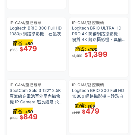
IP-CAM/監控鏡頭
IP-CAM/監控鏡頭
Logitech BRIO 300 Full HD
Logitech BRIO ULTRA HD
1080p 網路攝影機 – 石墨灰
PRO 4K 商務網路攝影機｜
優質 4K 網路攝影機，具備
節省:
89
$
HDR 並 支援 Windows®
479
$
節省:
100
568
$
Hello
$
1,399
$
1,499
$
IP-CAM/監控鏡頭
IP-CAM/監控鏡頭
SpotCam Solo 3 122° 2.5K
Logitech BRIO 300 Full HD
真無線充電池室外室內攝像
1080p 網路攝影機 – 珍珠白
機 IP Camera 超長續航 永
節省:
89
$
久免費7日雲端影像備份
479
節省:
$
50
$
568
IP66 防水防塵 -台灣製造-
$
849
$
899
$