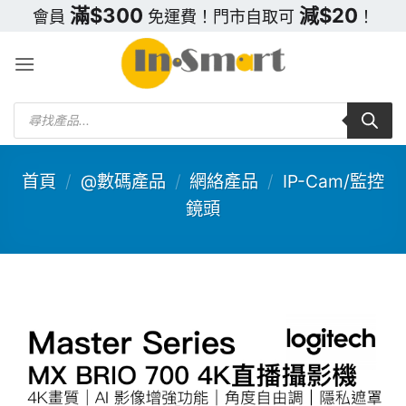
Skip
滿$300
減$20
會員
免運費！門市自取可
！
to
content
Products
search
首頁
/
@數碼產品
/
網絡產品
/
IP-Cam/監控
鏡頭