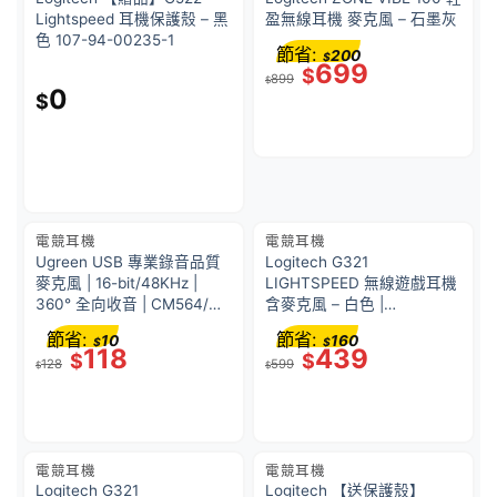
Lightspeed 耳機保護殼 – 黑
盈無線耳機 麥克風 – 石墨灰
色 107-94-00235-1
節省:
200
$
699
$
899
$
0
$
電競耳機
電競耳機
Ugreen USB 專業錄音品質
Logitech G321
麥克風 | 16-bit/48KHz |
LIGHTSPEED 無線遊戲耳機
360° 全向收音 | CM564/
含麥克風 – 白色 |
90416
LIGHTSPEED 無線技術 | 記
節省:
節省:
10
160
$
$
憶泡棉耳罩 | 981-001570
118
439
$
$
128
599
$
$
電競耳機
電競耳機
Logitech G321
Logitech 【送保護殼】