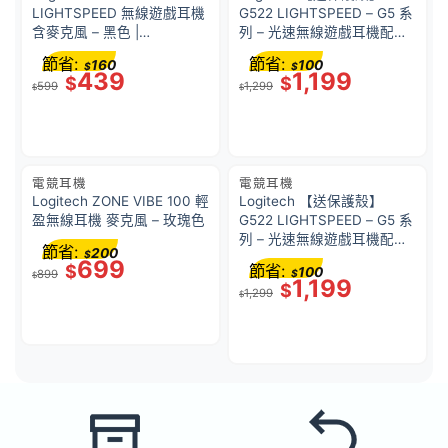
LIGHTSPEED 無線遊戲耳機
G522 LIGHTSPEED – G5 系
含麥克風 – 黑色 |
列 – 光速無線遊戲耳機配備
LIGHTSPEED 無線技術 | 記
光同步 RGB – 白色 – 981-
節省:
節省:
160
100
$
$
憶泡棉耳罩 | 981-001564
001551
439
1,199
$
$
599
1,299
$
$
電競耳機
電競耳機
Logitech ZONE VIBE 100 輕
Logitech 【送保護殼】
盈無線耳機 麥克風 – 玫瑰色
G522 LIGHTSPEED – G5 系
列 – 光速無線遊戲耳機配備
節省:
200
$
光同步 RGB – 黑色 – 981-
699
$
節省:
100
899
$
001545
$
1,199
$
1,299
$