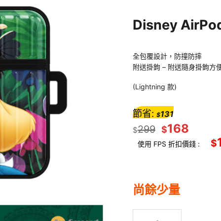
Disney Air
全包覆設計，防撞防摔
附送掛鉤 – 附送隨身掛鉤方
(Lightning 款)
節省:
131
$
168
299
$
$
$
使用 FPS 折扣價錢 :
尚餘少量
Disney AirPods Pro 保