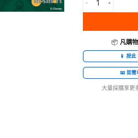
📦
凡購物
📱 按此
📧 如
大量採購享更