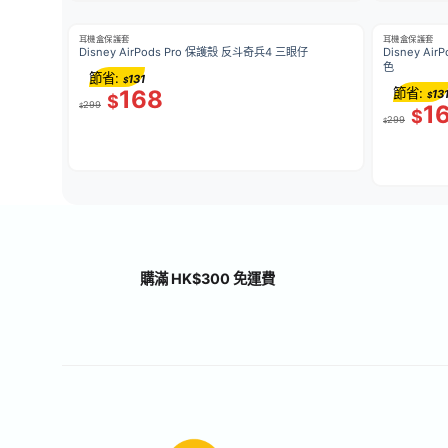
耳機盒保護套
耳機盒保護套
Disney AirPods Pro 保護殼 反斗奇兵4 三眼仔
Disney Air
色
節省:
131
$
168
節省:
13
$
$
299
1
$
$
299
$
購滿 HK$300 免運費