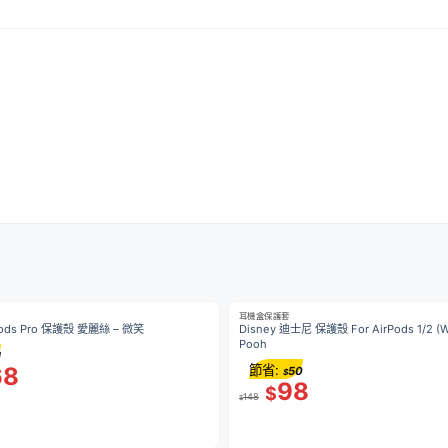
耳機盒保護套
rPods Pro 保護殼 愛麗絲 – 微笑
Disney 迪士尼 保護殼 For AirPods 1/2 (Winnic The
Pooh
1
68
節省:
50
$
98
$
148
$