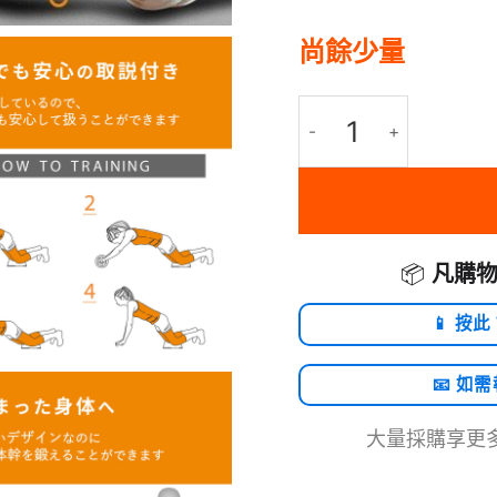
尚餘少量
ELECOM ECLEAR SP
📦
凡購物
📱 按此
📧 如
大量採購享更