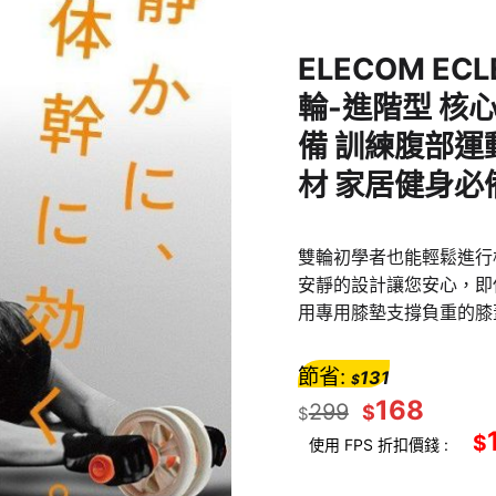
ELECOM ECL
輪-進階型 核
備 訓練腹部運
材 家居健身必備 
雙輪初學者也能輕鬆進行
安靜的設計讓您安心，即
用專用膝墊支撐負重的膝
節省:
131
$
168
299
$
$
$
使用 FPS 折扣價錢 :