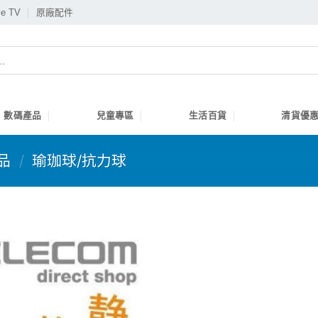
le TV
原廠配件
數碼產品
兒童專區
生活百貨
清貨優惠
品
/
瑜珈球/抗力球