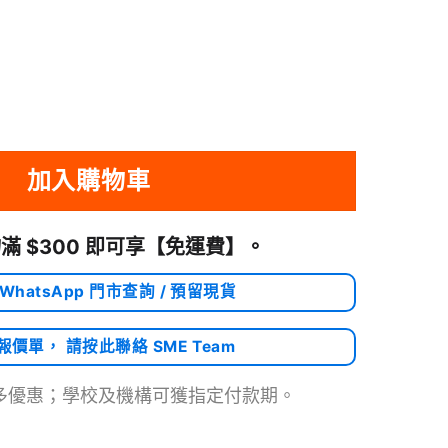
ORT 健腹輪-進階型 核心鍛煉的腹肌鍛煉設備 訓練腹部運動肌肉的滾輪 收腹運動 
加入購物車
滿 $300 即可享
【免運費】
。
 WhatsApp 門市查詢 / 預留現貨
需報價單， 請按此聯絡 SME Team
多優惠；學校及機構可獲指定付款期。