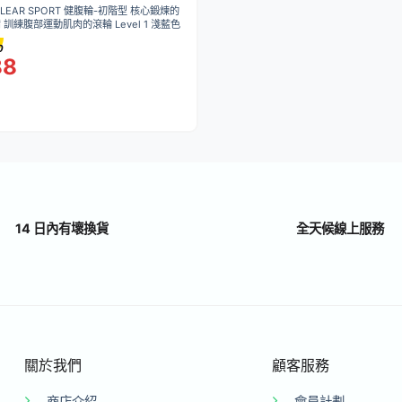
EAR SPORT 健腹輪-初階型 核心鍛煉的
訓練腹部運動肌肉的滾輪 Level 1 淺藍色
0
88
14 日內有壞換貨
全天候線上服務
關於我們
顧客服務
商店介紹
會員計劃