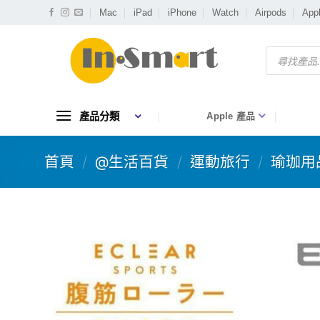
Skip
Mac
iPad
iPhone
Watch
Airpods
App
to
content
Products
search
產品分類
Apple 產品
首頁
/
@生活百貨
/
運動旅行
/
瑜珈用