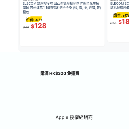
ELECOM 舒壓按摩球 凹凸型舒壓按摩球 伸縮型花生按
ELECOM ECL
摩球 可伸延花生球筋膜球 適合全身 (頸, 肩, 腰, 臀部, 足)
腹肌鍛煉設備 
橙色
節省:
17
$
節省:
1
171
$
$
358
128
$
$
299
$
購滿 HK$300 免運費
Apple 授權經銷商