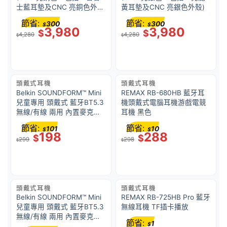
士藍耳墊及CNC 亮銅色外
黃耳墊及CNC 亮銀色外殼)
殼)
節省:
節省:
300
300
$
$
3,980
3,980
$
$
4,280
4,280
$
$
頭戴式耳機
頭戴式耳機
Belkin SOUNDFORM™ Mini
REMAX RB-680HB 藍牙耳
兒童專用 頭戴式 藍牙BT5.3
機頭戴式電腦耳機游戲電競
無線/有線 兩用 內置麥克風
耳機 黑色
耳機 V3 (USB-C Cable) –
節省:
節省:
101
10
$
$
白色｜AUD002BTWTV3
198
288
$
$
299
298
$
$
頭戴式耳機
頭戴式耳機
Belkin SOUNDFORM™ Mini
REMAX RB-725HB Pro 藍牙
兒童專用 頭戴式 藍牙BT5.3
無線耳機 TF插卡播放
無線/有線 兩用 內置麥克風
節省:
1
$
耳機 V3 (USB-C Cable) –