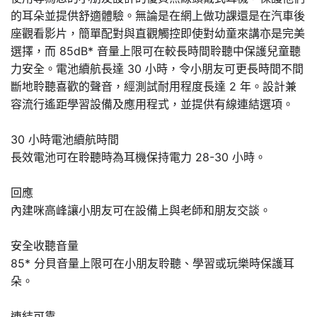
的耳朵並提供舒適體驗。無論是在網上做功課還是在汽車​​後
座觀看影片，簡單配對與直觀觸控即使對幼童來講亦是完美
選擇，而 85dB* 音量上限可在較長時間聆聽中保護兒童聽
力安全。電池續航長達 30 小時，令小朋友可更長時間不間
斷地聆聽喜歡的聲音，經測試耐用程度長達 2 年。設計兼
容流行遙距學習設備及應用程式，並提供有線連結選項。
30 小時電池續航時間
長效電池可在聆聽時為耳機保持電力 28-30 小時。
回應
內建咪高峰讓小朋友可在設備上與老師和朋友交談。
安全收聽音量
85* 分貝音量上限可在小朋友聆聽、學習或玩樂時保護耳
朵。
連結可靠