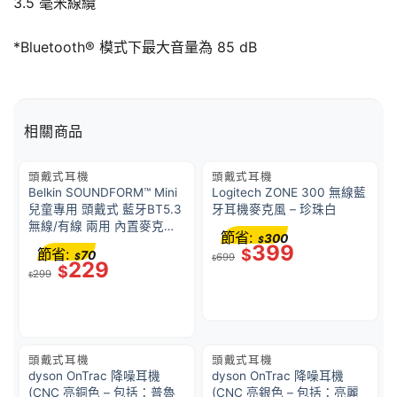
3.5 毫米線纜
*Bluetooth® 模式下最大音量為 85 dB
相關商品
頭戴式耳機
頭戴式耳機
Belkin SOUNDFORM™ Mini
Logitech ZONE 300 無線藍
兒童專用 頭戴式 藍牙BT5.3
牙耳機麥克風 – 珍珠白
無線/有線 兩用 內置麥克風
節省:
300
$
耳機 V3 (USB-C Cable) –
399
節省:
$
70
$
699
紫色｜AUD002FQPUV3
$
229
$
299
$
頭戴式耳機
頭戴式耳機
dyson OnTrac 降噪耳機
dyson OnTrac 降噪耳機
(CNC 亮銅色 – 包括：普魯
(CNC 亮銀色 – 包括：亮麗