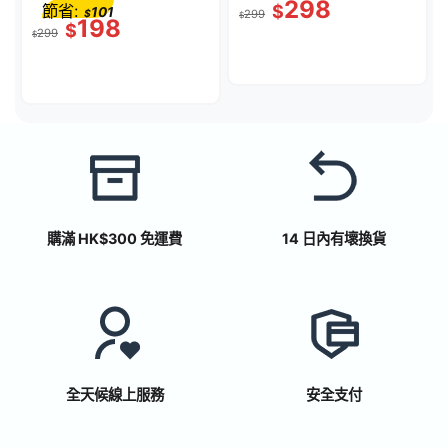
298
節省:
$
101
$
299
黑色｜AUD002BTBKV3
$
198
$
299
$
購滿 HK$300 免運費
14 日內有壞換貨
全天候線上服務
安全支付