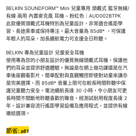
BELKIN SOUNDFORM™ Mini 兒童專用 頭戴式 藍牙無線/
有線 兩用 內置麥克風 耳機 – 粉紅色｜AUD002BTPK
此款優質頭戴式耳機特別為兒童設計，非常適合遙距學
習、長途乘車或保持專注。最大音量為 85dB* ，可保護
年輕人的耳朵，加長續航電力可支援全日聆聽。
BELKIN 專為兒童設計 兒童安全耳機
使用專為您的小朋友設計的優質無線頭戴式耳機，保護他
們的耳朵並提供舒適體驗。無論是在網上做功課還是在汽
車​​後座觀看影片，簡單配對與直觀觸控即使對幼童來講亦
是完美選擇，而 85dB* 音量上限可在較長時間聆聽中保
護兒童聽力安全。電池續航長達 30 小時，令小朋友可更
長時間不間斷地聆聽喜歡的聲音，經測試耐用程度長達 2
年。設計兼容流行遙距學習設備及應用程式，並提供有線
連結選項。
節省:
61
$