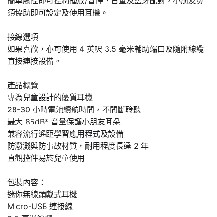
簡單觸控即可控制播放/暫停、音量及藍牙配對，小朋友毋
須協助即可設定及使用耳機。
接線選項
如果喜歡，亦可使用 4 英呎 3.5 毫米輔助端口及隨附線纜
直接連接設備。
產品概覽
專為兒童設計的優質耳機
28-30 小時電池續航時間，不間斷聆聽
最大 85dB* 音量保護小朋友耳朵
兼容流行遙距學習應用程式及設備
防潑濺與防事故材質，耐用程度長達 2 年
直觀控件易於兒童使用
包裝內容：
迷你無線頭戴式耳機
Micro-USB 連接線