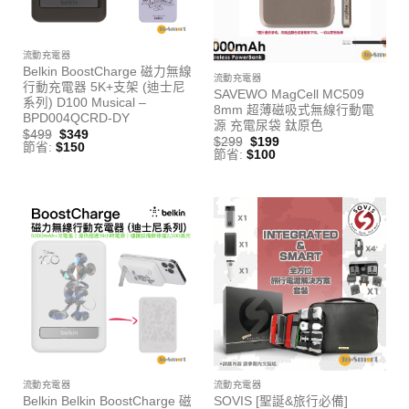
已售完
流動充電器
Belkin BoostCharge 磁力無線
流動充電器
行動充電器 5K+支架 (迪士尼
SAVEWO MagCell MC509
系列) D100 Musical –
8mm 超薄磁吸式無線行動電
BPD004QCRD-DY
源 充電尿袋 鈦原色
$
499
$
349
$
299
$
199
節省:
$
150
節省:
$
100
流動充電器
流動充電器
Belkin Belkin BoostCharge 磁
SOVIS [聖誕&旅行必備]