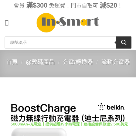
Skip
滿$300
減$20
會員
免運費！門市自取可
！
to
content
Products
search
首頁
/
@數碼產品
/
充電/轉換器
/
流動充電器