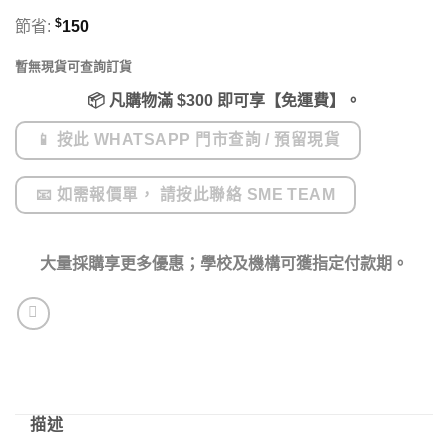
$
節省:
150
暫無現貨可查詢訂貨
📦
凡購物滿 $300 即可享
【免運費】
。
📱 按此 WHATSAPP 門市查詢 / 預留現貨
📧 如需報價單， 請按此聯絡 SME TEAM
大量採購享更多優惠；學校及機構可獲指定付款期。
描述