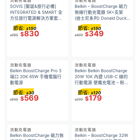
流動充電器
流動充電器
SOVIS [聖誕&旅行必備]
Belkin – BoostCharge 磁力
INTEGRATED & SMART 全
無線行動充電器 5K+支架
方位旅行電源解決方案套裝
(迪士尼系列) Donald Duck
Red
唐老鴨 BPD004QCNB-DY
節省:
節省:
150
150
$
$
830
349
$
$
980
499
$
$
流動充電器
流動充電器
Belkin BoostCharge Pro 3
Belkin Belkin BoostCharge
端口 20K 65W 手機電腦行
20W 10K 內建 USB-C 線的
動電源
行動電源 便攜充電池 – 粉紅
色 BPB021fqPK
節省:
節省:
30
120
$
$
569
179
$
$
599
299
$
$
流動充電器
流動充電器
Belkin BoostCharge 磁力無
Belkin – BoostCharge 32W