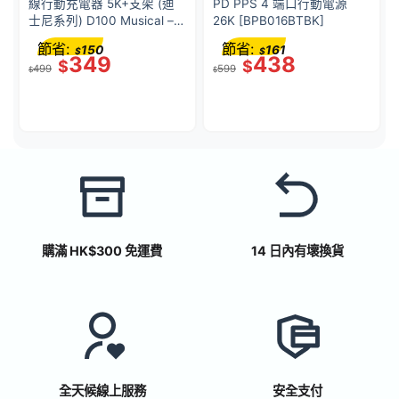
線行動充電器 5K+支架 (迪
PD PPS 4 端口行動電源
士尼系列) D100 Musical –
26K [BPB016BTBK]
BPD004QCRD-DY
節省:
節省:
150
161
$
$
349
438
$
$
499
599
$
$
購滿 HK$300 免運費
14 日內有壞換貨
全天候線上服務
安全支付