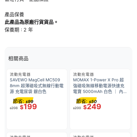
產品保養
此產品為原廠行貨貨品。
保養期 : 2 年
相關商品
流動充電器
流動充電器
SAVEWO MagCell MC509
MOMAX 1-Power X Pro 超
8mm 超薄磁吸式無線行動電
強磁吸無線移動電源快速充
源 充電尿袋 銀白色
電寶 5000mAh 白色 ｜ 內
置 USB-C 線 20W PD ｜ 鋅
節省:
節省:
99
50
$
$
合金支架
199
249
$
$
298
299
$
$