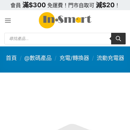
Skip
滿$300
減$20
會員
免運費！門市自取可
！
to
content
Products
search
首頁
/
@數碼產品
/
充電/轉換器
/
流動充電器