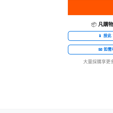
📦
凡購物
📱 按此
📧 如
大量採購享更