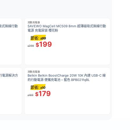
流動充電器
薄磁吸式無線行動
SAVEWO MagCell MC509 8mm 超薄磁吸式無線行動
電源 充電尿袋 櫻花粉
節省:
99
$
199
$
298
$
流動充電器
方位旅行電源解決方
Belkin Belkin BoostCharge 20W 10K 內建 USB-C 線
的行動電源 便攜充電池 – 藍色 BPB021fqBL
節省:
10
$
179
$
189
$