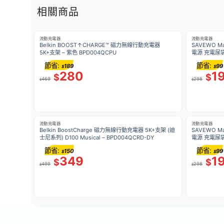
相關商品
流動充電器
流動充電器
Belkin BOOST↑CHARGE™ 磁力無線行動充電器
SAVEWO M
5K+支架 – 紫色 BPD004QCPU
電源 充電尿
節省:
節省:
189
99
$
$
280
1
$
$
469
298
$
$
流動充電器
流動充電器
Belkin BoostCharge 磁力無線行動充電器 5K+支架 (迪
SAVEWO M
士尼系列) D100 Musical – BPD004QCRD-DY
電源 充電尿
節省:
節省:
150
99
$
$
349
1
$
$
499
298
$
$