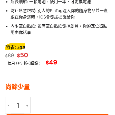
超長續航: 一顆電池，使用一年，可更換電池
防止惡意跟蹤: 別人的PinTag混入你的隨身物品並一直
跟在你身邊時，iOS會發送提醒給你
內附空白貼紙: 設有空白貼紙發揮創意。你的定位器點
用由你話事
節省:
39
$
50
89
$
$
49
$
使用 FPS 折扣價錢 :
尚餘少量
MOMAX PINPOP Lite Find my 全球定位器 防丟器 實時追踪物品 精準定