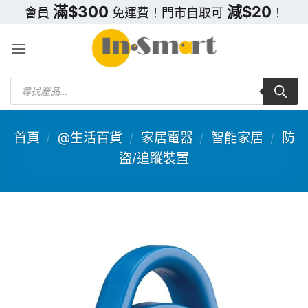
Skip
滿$300
減$20
會員
免運費！門市自取可
！
to
content
Products
search
首頁
/
@生活百貨
/
家居電器
/
智能家居
/
防
盜/追蹤裝置