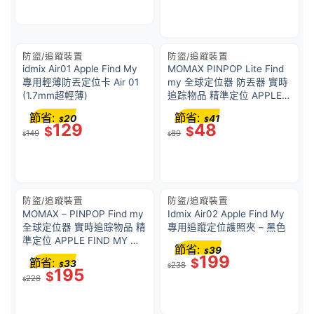
防盜/追蹤裝置
防盜/追蹤裝置
idmix Air01 Apple Find My
MOMAX PINPOP Lite Find
專用輕薄防丟定位卡 Air 01
my 全球定位器 防丟器 實時
(1.7mm超輕薄)
追踪物品 精準定位 APPLE
FIND MY 認證 AirTag BR10
節省:
節省:
20
41
$
$
129
48
$
$
149
89
$
$
防盜/追蹤裝置
防盜/追蹤裝置
MOMAX – PINPOP Find my
Idmix Air02 Apple Find My
全球定位器 實時追踪物品 精
專用追蹤定位護照夾 – 黑色
準定位 APPLE FIND MY 認
節省:
39
$
證 AirTag Gundam 限量版 –
199
節省:
$
33
$
238
哈囉 HARO
$
195
$
228
$