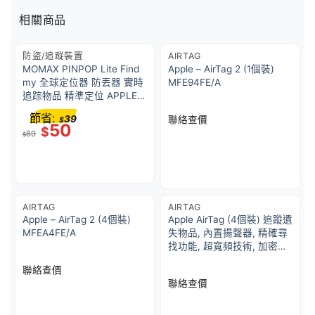
相關商品
防盜/追蹤裝置
AIRTAG
MOMAX PINPOP Lite Find
Apple – AirTag 2 (1個裝)
my 全球定位器 防丟器 實時
MFE94FE/A
追踪物品 精準定位 APPLE
FIND MY 認證 AirTag BR10
節省:
39
聯絡查價
$
50
$
89
$
AIRTAG
AIRTAG
Apple – AirTag 2 (4個裝)
Apple AirTag (4個裝) 追蹤遺
MFEA4FE/A
失物品, 內置揚聲器, 精確尋
找功能, 超寬頻技術, 加密保
護, 自動收到通知, 簡單設定
聯絡查價
聯絡查價