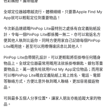
色彩繽紛。攜帶隨身
全球定位器越嚟越流行，體積細細，只要靠Apple Find My
App就可以輕鬆定位到重要物品！
今次新品速遞嘅PinPop Lite最特別之處係有自定義貼紙設
計，令每一個PinPop Lite都係獨一無二，亦可以寫返名方
便其他人執到比返你，同時方便用家自己記錄每個PinPop
Lite嘅用途，甚至可以用嚟傳達訊息比其他人！
PinPop Lite自帶開孔設計，可以更輕鬆將佢掛喺任何隨身
物品上。全球定位器最常用嘅用法就係掛喺鎖匙、銀包等重
要物品上，萬一遺失咗就用Find My App定位物品；而用家
可以喺PinPop Lite嘅自定義貼紙上寫上姓名、電話、電郵
等聯絡方式，方便比意外執到嘅人聯絡，更加容易揾返物
品。
可與最多五個人分享位置*，讓家人朋友亦能追蹤大家的物
品。