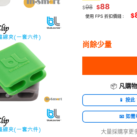
88
98
$
$
$
使用 FPS 折扣價錢 :
尚餘少量
📦
凡購物
📱 按此
📧 如
大量採購享更