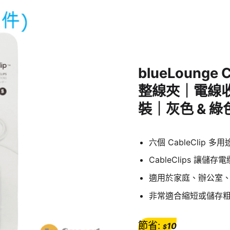
blueLounge 
整線夾｜電線
裝｜灰色 & 綠
六個 CableCli
CableClips 讓
適用於家庭、辦公室
非常適合縮短或儲存
節省:
10
$