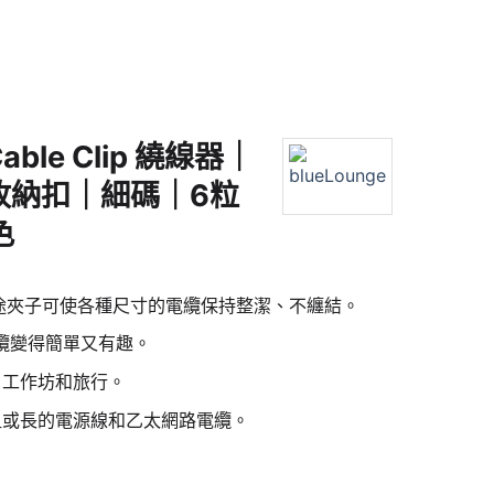
Cable Clip 繞線器｜
收納扣｜細碼｜6粒
色
p 多用途夾子可使各種尺寸的電纜保持整潔、不纏結。
儲存電纜變得簡單又有趣。
、工作坊和旅行。
粗或長的電源線和乙太網路電纜。