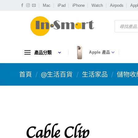
Skip
Mac
iPad
iPhone
Watch
Airpods
App
to
content
Products
search
產品分類
Apple 產品
首頁
/
@生活百貨
/
生活家品
/
儲物收