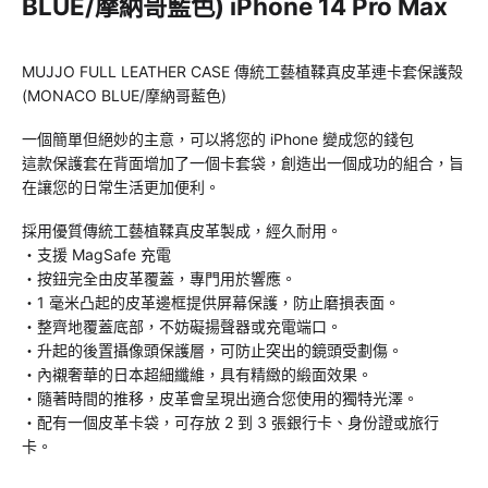
BLUE/摩納哥藍色) iPhone 14 Pro Max
MUJJO FULL LEATHER CASE 傳統工藝植鞣真皮革連卡套保護殻
(MONACO BLUE/摩納哥藍色)
一個簡單但絕妙的主意，可以將您的 iPhone 變成您的錢包
這款保護套在背面增加了一個卡套袋，創造出一個成功的組合，旨
在讓您的日常生活更加便利。
採用優質傳統工藝植鞣真皮革製成，經久耐用。
・支援 MagSafe 充電
・按鈕完全由皮革覆蓋，專門用於響應。
・1 毫米凸起的皮革邊框提供屏幕保護，防止磨損表面。
・整齊地覆蓋底部，不妨礙揚聲器或充電端口。
・升起的後置攝像頭保護層，可防止突出的鏡頭受劃傷。
・內襯奢華的日本超細纖維，具有精緻的緞面效果。
・隨著時間的推移，皮革會呈現出適合您使用的獨特光澤。
・配有一個皮革卡袋，可存放 2 到 3 張銀行卡、身份證或旅行
卡。