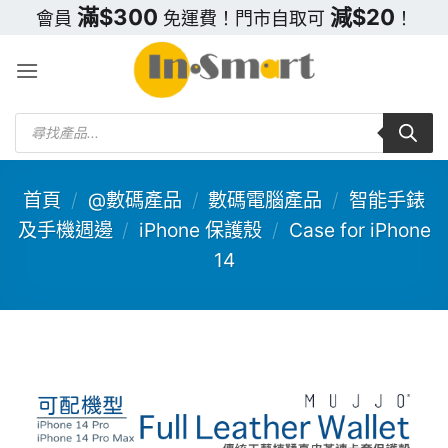
Skip
滿$300
減$20
會員
免運費！門市自取可
！
to
content
Products
search
首頁
/
@數碼產品
/
數碼電腦產品
/
智能手錶
及手機週邊
/
iPhone 保護殼
/
Case for iPhone
14