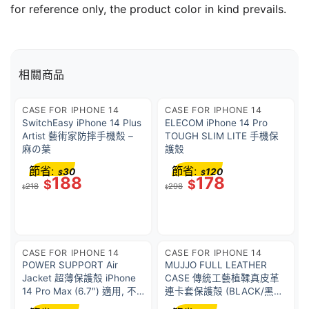
for reference only, the product color in kind prevails.
相關商品
CASE FOR IPHONE 14
CASE FOR IPHONE 14
SwitchEasy iPhone 14 Plus
ELECOM iPhone 14 Pro
Artist 藝術家防摔手機殼 –
TOUGH SLIM LITE 手機保
麻の葉
護殼
節省:
節省:
30
120
$
$
188
178
$
$
218
298
$
$
CASE FOR IPHONE 14
CASE FOR IPHONE 14
POWER SUPPORT Air
MUJJO FULL LEATHER
Jacket 超薄保護殼 iPhone
CASE 傳統工藝植鞣真皮革
14 Pro Max (6.7″) 適用, 不
連卡套保護殻 (BLACK/黑色)
含BPA, 防止彩虹紋, 出色貼
iPhone 14 Pro Max