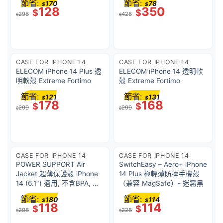
節省:
節省:
170
78
$
$
合性, 輕且最合身 (透明)
128
350
$
$
298
428
$
$
CASE FOR IPHONE 14
CASE FOR IPHONE 14
ELECOM iPhone 14 Plus 透
ELECOM iPhone 14 透明軟
明軟殼 Extreme Fortimo
殼 Extreme Fortimo
節省:
節省:
121
131
$
$
178
168
$
$
299
299
$
$
CASE FOR IPHONE 14
CASE FOR IPHONE 14
POWER SUPPORT Air
SwitchEasy – Aero+ iPhone
Jacket 超薄保護殼 iPhone
14 Plus 極輕薄防摔手機殼
14 (6.1″) 適用, 不含BPA, 防
（兼容 MagSafe）- 迷霧黑
止彩虹紋, 出色貼合性, 輕且
節省:
節省:
180
114
$
$
最合身 (透明黑色)
118
114
$
$
298
228
$
$