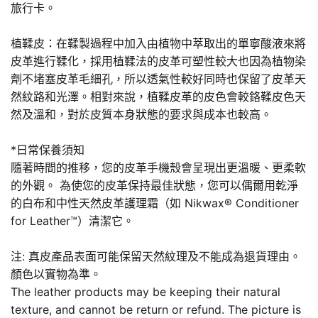
旅行卡。
植鞣皮：在鞣製過程中加入由植物中萃取出的單寧酸液來將
皮革進行鞣化，採用植鞣法的皮革可塑性較大也因為植物染
劑不堵塞皮革毛細孔，所以透氣性較好同時也保留了皮革天
然紋路和光澤。相對來說，植鞣皮革的皮色會較鉻鞣皮色天
然及溫和，對於皮質本身狀態的要求與成本也較高。
*日常保養須知
隨著時間的推移，您的皮革手機殼會呈現出更溫暖、更柔軟
的外觀。 為使您的皮革保持最佳狀態，您可以偶爾用乾淨
的白布和中性天然皮革護理霜（如 Nikwax® Conditioner
for Leather™）清潔它。
注: 真皮產品表面可能保留天然紋理及不能成為退貨理由。
顏色以實物為準。
The leather products may be keeping their natural
texture, and cannot be return or refund. The picture is