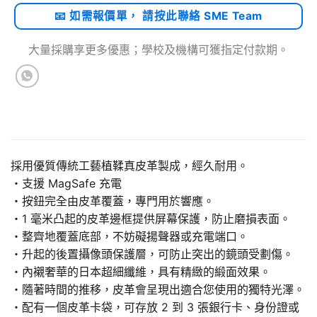
📧 如需報價單， 請按此聯絡 SME Team
大量採購享更多優惠；學校及機構可獲指定付款期。
採用優質傳統工藝植鞣真皮革製成，經久耐用。
・支援 MagSafe 充電
・按鈕完全由皮革覆蓋，專門用於響應。
・1 毫米凸起的皮革邊框提供屏幕保護，防止磨損表面。
・整齊地覆蓋底部，不妨礙揚聲器或充電端口。
・升起的後置攝像頭保護層，可防止突出的鏡頭受劃傷。
・內襯奢華的日本超細纖維，具有精緻的緞面效果。
・隨著時間的推移，皮革會呈現出適合您使用的獨特光澤。
・配有一個皮革卡袋，可存放 2 到 3 張銀行卡、身份證或