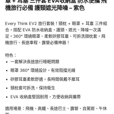
罩 + 耳塞 三件套 EVA收納盒 防水便攜 飛
機旅行必備 護頸遮光降噪 – 紫色
Every Think EV2 旅行套裝！頸枕 + 眼罩 + 耳塞 三件組
合，搭配 EVA 防水收納盒，護頸、遮光、降噪一次滿
足。360° 環繞眼罩、柔軟矽膠耳塞、可拆洗頸枕套，飛
機旅行、長途車程、露營必備神器！
特色：
一套解決長途旅行睡眠問題
眼罩 360° 環繞設計，有效阻擋光線
矽膠耳塞柔軟舒適，長時間佩戴不壓耳
頸枕套可拆洗，保持衛生
EVA 收納盒堅固耐用，方便收納與攜帶
適用場景：飛機、高鐵、長途巴士、露營、自駕遊、午休