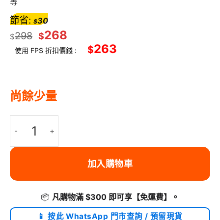
等
節省:
30
$
268
298
$
$
263
$
使用 FPS 折扣價錢 :
尚餘少量
EVERY THINK EV2 旅行套裝 頸枕 + 眼罩 + 耳塞 三件套 EVA
加入購物車
📦
凡購物滿 $300 即可享
【免運費】
。
📱 按此 WhatsApp 門市查詢 / 預留現貨