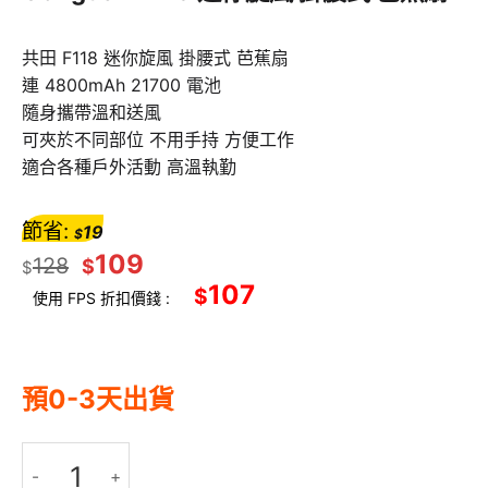
共田 F118 迷你旋風 掛腰式 芭蕉扇
連 4800mAh 21700 電池
隨身攜帶溫和送風
可夾於不同部位 不用手持 方便工作
適合各種戶外活動 高溫執勤
節省:
19
$
109
128
$
$
107
$
使用 FPS 折扣價錢 :
預0-3天出貨
Gongtian F118 迷你旋風 掛腰式 芭蕉扇 數量