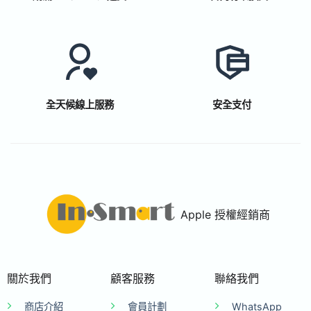
全天候線上服務
安全支付
Apple 授權經銷商
關於我們
顧客服務
聯絡我們
商店介紹
會員計劃
WhatsApp