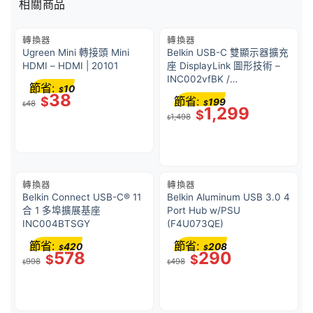
相關商品
轉換器
轉換器
Ugreen Mini 轉接頭 Mini
Belkin USB-C 雙顯示器擴充
HDMI – HDMI | 20101
座 DisplayLink 圖形技術 –
INC002vfBK /
節省:
10
$
INC002QCBK
38
$
節省:
199
48
$
$
1,299
$
1,498
$
轉換器
轉換器
Belkin Connect USB-C® 11
Belkin Aluminum USB 3.0 4
合 1 多埠擴展基座
Port Hub w/PSU
INC004BTSGY
(F4U073QE)
節省:
節省:
420
208
$
$
578
290
$
$
998
498
$
$