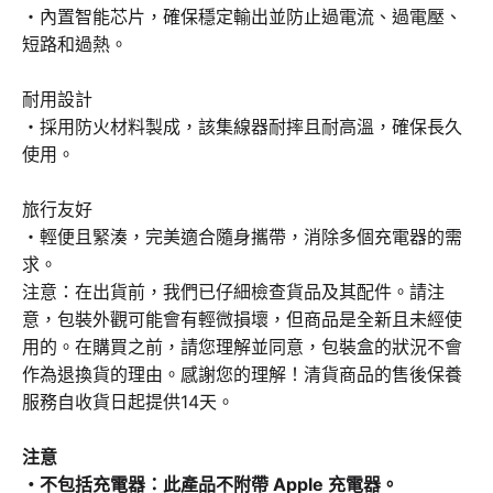
・內置智能芯片，確保穩定輸出並防止過電流、過電壓、
短路和過熱。
耐用設計
・採用防火材料製成，該集線器耐摔且耐高溫，確保長久
使用。
旅行友好
・輕便且緊湊，完美適合隨身攜帶，消除多個充電器的需
求。
注意：在出貨前，我們已仔細檢查貨品及其配件。請注
意，包裝外觀可能會有輕微損壞，但商品是全新且未經使
用的。在購買之前，請您理解並同意，包裝盒的狀況不會
作為退換貨的理由。感謝您的理解！清貨商品的售後保養
服務自收貨日起提供14天。
注意
・不包括充電器：此產品不附帶 Apple 充電器。