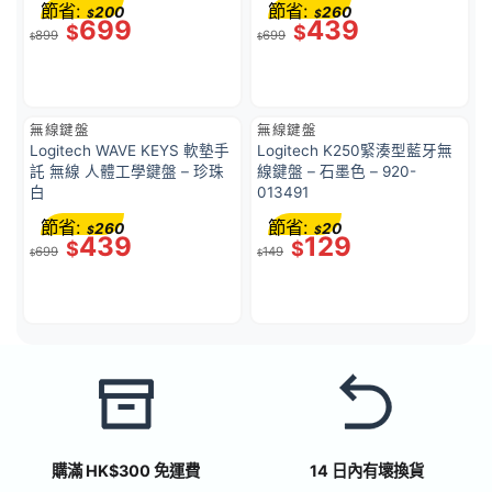
節省:
節省:
200
260
$
$
699
439
$
$
899
699
$
$
無線鍵盤
無線鍵盤
Logitech WAVE KEYS 軟墊手
Logitech K250緊湊型藍牙無
託 無線 人體工學鍵盤 – 珍珠
線鍵盤 – 石墨色 – 920-
白
013491
節省:
節省:
260
20
$
$
439
129
$
$
699
149
$
$
購滿 HK$300 免運費
14 日內有壞換貨