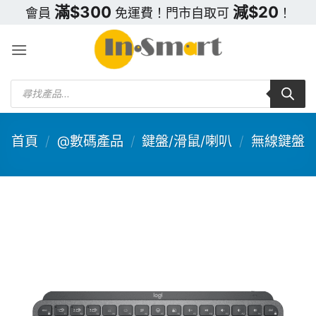
Skip
滿$300
減$20
會員
免運費！門市自取可
！
to
content
Products
search
首頁
/
@數碼產品
/
鍵盤/滑鼠/喇叭
/
無線鍵盤