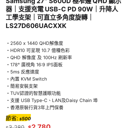
Samsung 27″ S60UD 極窄邊 QHD 顯示
器｜支援充電 USB-C PD 90W｜升降人
工學支架｜可直立多角度旋轉｜
LS27D606UACXXK
・2560 x 1440 QHD解像度
・HDR10 可呈現 10.7 億種色彩
・QHD 解像度 及 100Hz 刷新率
・178° 廣視角 16:9 IPS面板
・5ms 反應速度
・內置 KVM Switch
・簡易安裝支架
・TUV認證的智慧護眼功能
・支援 USB Type-C、LAN及Daisy Chain 埠
・香港原裝行貨3年上門保養
節省:
500
$
2,780
3,280
$
$