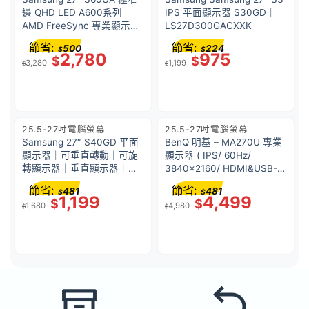
邊 QHD LED A600系列
IPS 平面顯示器 S30GD｜
AMD FreeSync 專業顯示屏
LS27D300GACXXK
｜支援充電 USB-C PD 90W
節省:
節省:
500
224
$
$
｜升降人工學支架｜可直立
2,780
975
$
$
3,280
1,199
多角度旋轉｜
$
$
LS27A600UUCXXK
25.5-27吋電腦螢幕
25.5-27吋電腦螢幕
Samsung 27″ S40GD 平面
BenQ 明基 – MA270U 專業
顯示器｜可垂直轉動｜可旋
顯示器 ( IPS/ 60Hz/
轉顯示器｜垂直顯示器｜直
3840×2160/ HDMI&USB-
立式螢幕｜可垂直90˚使用｜
C/ VESA100)｜適用於
節省:
節省:
481
481
$
$
LS27D400GACXXK
MacBook Pro 和 MacBook
1,199
4,499
$
$
1,680
4,980
Air
$
$