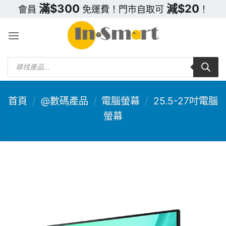
Skip
滿$300
減$20
會員
免運費！門市自取可
！
to
content
Products
search
首頁
/
@數碼產品
/
電腦螢幕
/
25.5-27吋電腦
螢幕