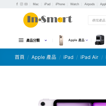
Skip
Mac
iPad
iPhone
Watch
Airpods
App
to
content
Products
search
產品分類
Apple 產品
首頁
/
Apple 產品
/
iPad
/
iPad Air
/