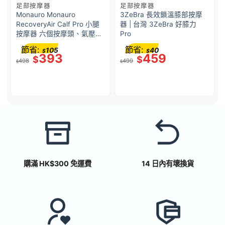
足部按摩器
足部按摩器
Monauro Monauro
3ZeBra 長效鎖溫膝部按摩
RecoveryAir Calf Pro 小腿
器 | 台灣 3ZeBra 好膝力
按摩器 六個按摩頭、氣壓、
Pro
熱敷 MC06 – 青提綠色 (專
節省:
節省:
105
40
$
$
為跑者設計的無線熱敷氣壓
393
459
$
$
498
499
按摩器)
$
$
購滿 HK$300 免運費
14 日內有壞換貨