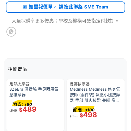
📧 如需報價單， 請按此聯絡 SME Team
大量採購享更多優惠；學校及機構可獲指定付款期。
相關商品
足部按摩器
足部按摩器
3ZeBra 溫揉腕 手足兩用氣
Mediness Mediness 修身氣
壓按摩器
按師 (兩件裝) 氣壓小腿按摩
器 手部 肌肉放鬆 美腳 瘦腿
節省:
60
$
家用腿部按摩機 辦公室 無線
489
$
節省:
100
549
$
按摩儀 Type C 充電 足部家
$
498
$
598
用揉捏按腳器 小腿按摩 腿部
$
按摩器 – 綠色