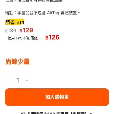
位置，徹底告別尋物與尋寵焦慮！
備註：本產品並不包含 AirTag 實體裝置。
節省:
10
$
129
139
$
$
126
$
使用 FPS 折扣價錢 :
尚餘少量
Belkin AirTag 防水保護殼 Marvel蜘蛛俠聯名款 強韌抗衝擊 I
加入購物車