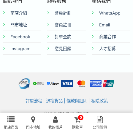
關於我們
顧客服務
聯絡我們
商店介紹
會員計劃
WhatsApp
門市地址
會員註冊
Email
Facebook
訂單查詢
商業合作
Instagram
意見回饋
人才招募
訂單流程
|
退換貨品
|
條款與細則
|
私隱政策
Copyright ©
In-Smart
0
KCF A Store Limited (A member of KARIN Group)
網店商品
門市地址
我的帳戶
購物車
公司報價