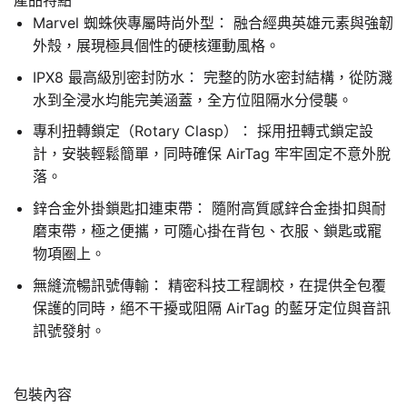
產品特點
Marvel 蜘蛛俠專屬時尚外型： 融合經典英雄元素與強韌
外殼，展現極具個性的硬核運動風格。
IPX8 最高級別密封防水： 完整的防水密封結構，從防濺
水到全浸水均能完美涵蓋，全方位阻隔水分侵襲。
專利扭轉鎖定（Rotary Clasp）： 採用扭轉式鎖定設
計，安裝輕鬆簡單，同時確保 AirTag 牢牢固定不意外脫
落。
鋅合金外掛鎖匙扣連束帶： 隨附高質感鋅合金掛扣與耐
磨束帶，極之便攜，可隨心掛在背包、衣服、鎖匙或寵
物項圈上。
無縫流暢訊號傳輸： 精密科技工程調校，在提供全包覆
保護的同時，絕不干擾或阻隔 AirTag 的藍牙定位與音訊
訊號發射。
包裝內容