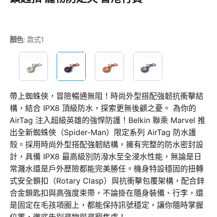
顏色
:
款式1
帶上蜘蛛俠，冒險暢通無阻！時尚外型搭配強韌抗衝擊結
構，結合 IPX8 頂級防水，探索更無後顧之憂。 為你的
AirTag 注入超級英雄的強悍防護！Belkin 聯乘 Marvel 推
出全新蜘蛛俠（Spider-Man）限定系列 AirTag 防水護
殼。採用時尚外型搭配強韌結構，擁有完整的防水密封設
計，具備 IPX8 最高級別防潑水至全浸水性能，無論是日
常濺水還是戶外歷險都能完美勝任。機身特設穩固的扭轉
式安全鎖扣（Rotary Clasp）與抗衝擊包覆架構，配合鋅
合金鎖匙扣與高強度束帶，不論掛在隨身裝備、行李，還
是固定在毛孩項圈上，都能保持訊號穩定，讓你隨時掌握