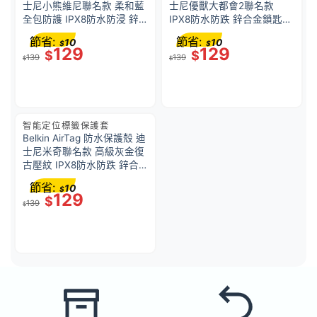
士尼小熊維尼聯名款 柔和藍
士尼優獸大都會2聯名款
全包防護 IPX8防水防浸 鋅
IPX8防水防跌 鋅合金鎖匙
合金鎖匙扣 寵物防走失 香港
扣/束帶 寵物防走失 香港行
節省:
節省:
10
10
$
$
行貨
貨
129
129
$
$
139
139
$
$
智能定位標籤保護套
Belkin AirTag 防水保護殼 迪
士尼米奇聯名款 高級灰金復
古壓紋 IPX8防水防跌 鋅合
金鎖匙扣 寵物防走失 香港行
節省:
10
$
貨
129
$
139
$