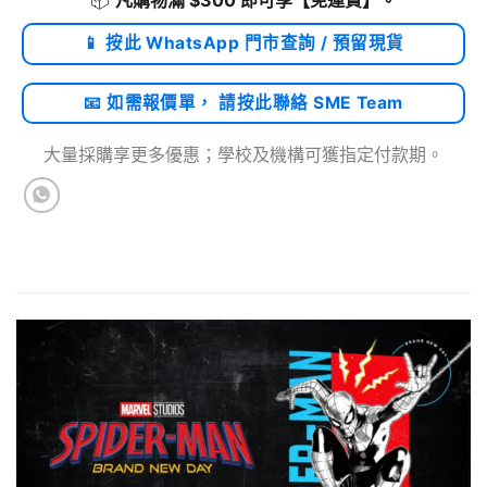
📦
凡購物滿 $300 即可享
【免運費】
。
📱 按此 WhatsApp 門市查詢 / 預留現貨
📧 如需報價單， 請按此聯絡 SME Team
大量採購享更多優惠；學校及機構可獲指定付款期。