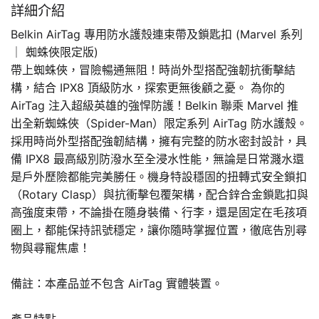
詳細介紹
Belkin AirTag 專用防水護殼連束帶及鎖匙扣 (Marvel 系列
｜ 蜘蛛俠限定版)
帶上蜘蛛俠，冒險暢通無阻！時尚外型搭配強韌抗衝擊結
構，結合 IPX8 頂級防水，探索更無後顧之憂。 為你的
AirTag 注入超級英雄的強悍防護！Belkin 聯乘 Marvel 推
出全新蜘蛛俠（Spider-Man）限定系列 AirTag 防水護殼。
採用時尚外型搭配強韌結構，擁有完整的防水密封設計，具
備 IPX8 最高級別防潑水至全浸水性能，無論是日常濺水還
是戶外歷險都能完美勝任。機身特設穩固的扭轉式安全鎖扣
（Rotary Clasp）與抗衝擊包覆架構，配合鋅合金鎖匙扣與
高強度束帶，不論掛在隨身裝備、行李，還是固定在毛孩項
圈上，都能保持訊號穩定，讓你隨時掌握位置，徹底告別尋
物與尋寵焦慮！
備註：本產品並不包含 AirTag 實體裝置。