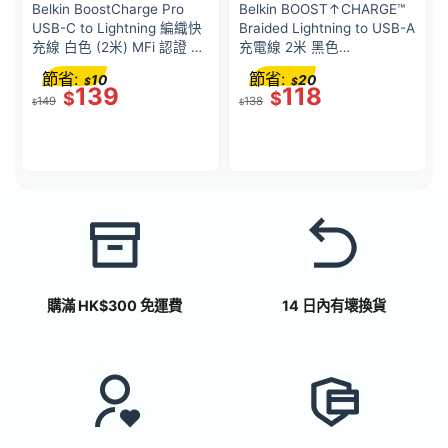
Belkin BoostCharge Pro
Belkin BOOST↑CHARGE™
USB-C to Lightning 編織快
Braided Lightning to USB-A
充線 白色 (2米) MFi 認證 支
充電線 2米 黑色
援 PD 快充 35萬次彎折耐用
(CAA002bt2MBK)
節省:
節省:
10
20
$
$
再生材料製造 香港行貨 |
139
118
$
$
149
138
CAA022FQ2MWH
$
$
購滿 HK$300 免運費
14 日內有壞換貨