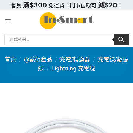
Skip
滿$300
減$20
會員
免運費！門市自取可
！
to
content
Products
search
首頁
/
@數碼產品
/
充電/轉換器
/
充電線/數據
線
/
Lightning 充電線