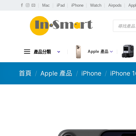
Skip
Mac
iPad
iPhone
Watch
Airpods
App
to
content
Products
search
產品分類
Apple 產品
首頁
/
Apple 產品
/
iPhone
/
iPhone 1