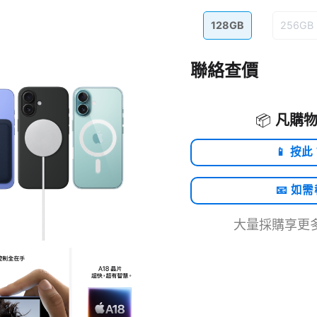
128GB
256GB
聯絡查價
📦
凡購物
📱 按此
📧 如
大量採購享更