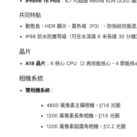
iPhone 16 Plus
：6.7 吋超級 Retina XDR OLED 
共同特點
動態島、HDR 顯示、廣色域（P3）、防指紋抗脂塗
IP68 防水防塵等級（可在水深達 6 米長達 30 分鐘
晶片
A18 晶片
：6 核心 CPU（2 高效能核心、4 節能核
相機系統
雙相機系統
：
4800 萬像素主攝相機，ƒ/1.6 光圈
1200 萬像素長焦相機，ƒ/1.6 光圈
1200 萬像素超廣角相機，ƒ/2.2 光圈