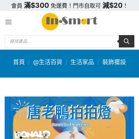
Skip
滿$300
減$20
會員
免運費！門市自取可
！
to
content
Products
search
首頁
/
@生活百貨
/
生活家品
/
裝飾擺設