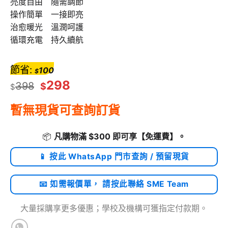
亮度自由 隨需調節
操作簡單 一接即亮
治愈暖光 溫潤呵護
循環充電 持久續航
節省:
100
$
298
398
$
$
暫無現貨可查詢訂貨
📦
凡購物滿 $300 即可享
【免運費】
。
📱 按此 WhatsApp 門市查詢 / 預留現貨
📧 如需報價單， 請按此聯絡 SME Team
大量採購享更多優惠；學校及機構可獲指定付款期。