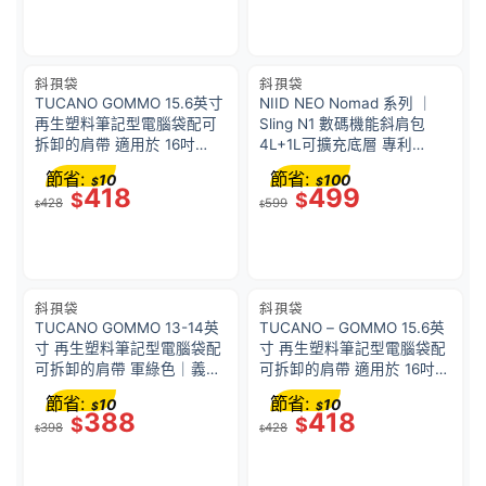
斜孭袋
斜孭袋
TUCANO GOMMO 15.6英寸
NIID NEO Nomad 系列 ｜
再生塑料筆記型電腦袋配可
Sling N1 數碼機能斜肩包
拆卸的肩帶 適用於 16吋
4L+1L可擴充底層 專利
MacBook Pro – 藍色｜義大
Fast-Fit 速調肩帶 智能磁吸
節省:
節省:
10
100
$
$
利設計
防盜袋 YKK拉鏈 防潑水隨身
418
499
$
$
428
599
包 | 珍珠灰
$
$
斜孭袋
斜孭袋
TUCANO GOMMO 13-14英
TUCANO – GOMMO 15.6英
寸 再生塑料筆記型電腦袋配
寸 再生塑料筆記型電腦袋配
可拆卸的肩帶 軍綠色｜義大
可拆卸的肩帶 適用於 16吋
利設計
MacBook Pro – 灰色｜義大
節省:
節省:
10
10
$
$
利設計
388
418
$
$
398
428
$
$