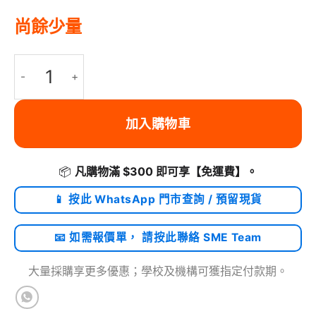
尚餘少量
NIID NEO Nomad 系列 ｜ N2 MAX 職人版大容量斜肩包 | 珍珠灰 數
加入購物車
📦
凡購物滿 $300 即可享
【免運費】
。
📱 按此 WhatsApp 門市查詢 / 預留現貨
📧 如需報價單， 請按此聯絡 SME Team
大量採購享更多優惠；學校及機構可獲指定付款期。