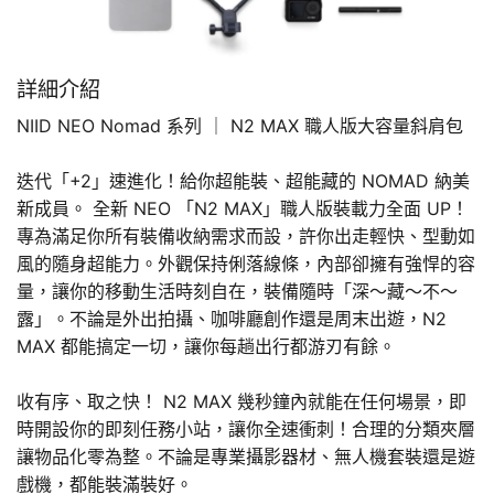
詳細介紹
NIID NEO Nomad 系列 ｜ N2 MAX 職人版大容量斜肩包
迭代「+2」速進化！給你超能裝、超能藏的 NOMAD 納美
新成員。 全新 NEO 「N2 MAX」職人版裝載力全面 UP！
專為滿足你所有裝備收納需求而設，許你出走輕快、型動如
風的隨身超能力。外觀保持俐落線條，內部卻擁有強悍的容
量，讓你的移動生活時刻自在，裝備隨時「深～藏～不～
露」。不論是外出拍攝、咖啡廳創作還是周末出遊，N2
MAX 都能搞定一切，讓你每趟出行都游刃有餘。
收有序、取之快！ N2 MAX 幾秒鐘內就能在任何場景，即
時開設你的即刻任務小站，讓你全速衝刺！合理的分類夾層
讓物品化零為整。不論是專業攝影器材、無人機套裝還是遊
戲機，都能裝滿裝好。