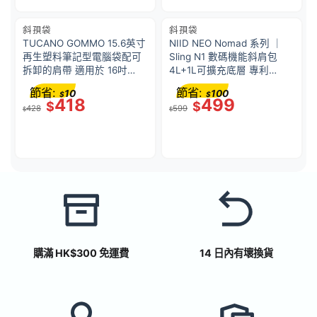
斜孭袋
斜孭袋
TUCANO GOMMO 15.6英寸
NIID NEO Nomad 系列 ｜
再生塑料筆記型電腦袋配可
Sling N1 數碼機能斜肩包
拆卸的肩帶 適用於 16吋
4L+1L可擴充底層 專利
MacBook Pro – 黑色｜義大
Fast-Fit 速調肩帶 智能磁吸
節省:
節省:
10
100
$
$
利設計
防盜袋 YKK拉鏈 防潑水隨身
418
499
$
$
428
599
包 | 石墨灰
$
$
購滿 HK$300 免運費
14 日內有壞換貨