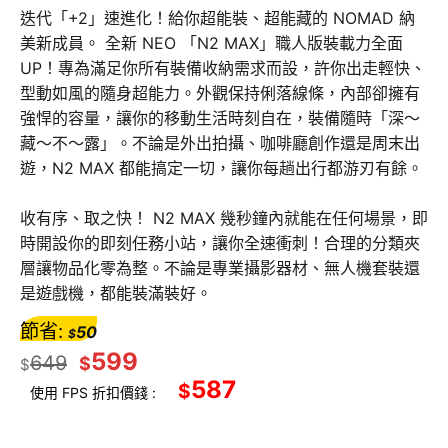
迭代「+2」速進化！給你超能裝、超能藏的 NOMAD 納
美新成員。 全新 NEO 「N2 MAX」職人版裝載力全面
UP！專為滿足你所有裝備收納需求而設，許你出走輕快、
型動如風的隨身超能力。外觀保持俐落線條，內部卻擁有
強悍的容量，讓你的移動生活時刻自在，裝備隨時「深～
藏～不～露」。不論是外出拍攝、咖啡廳創作還是周末出
遊，N2 MAX 都能搞定一切，讓你每趟出行都游刃有餘。
收有序、取之快！ N2 MAX 幾秒鐘內就能在任何場景，即
時開設你的即刻任務小站，讓你全速衝刺！合理的分類夾
層讓物品化零為整。不論是專業攝影器材、無人機套裝還
是遊戲機，都能裝滿裝好。
節省:
50
$
599
649
$
$
587
$
使用 FPS 折扣價錢 :