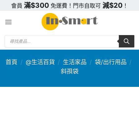
Skip
滿$300
減$20
會員
免運費！門市自取可
！
to
content
Products
search
首頁
/
@生活百貨
/
生活家品
/
袋/出行用品
/
斜孭袋