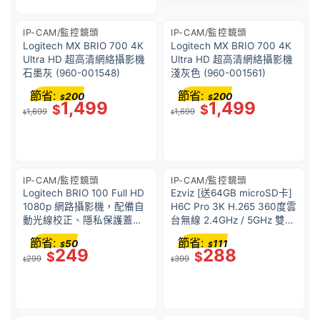
IP-CAM/監控鏡頭
IP-CAM/監控鏡頭
Logitech MX BRIO 700 4K
Logitech MX BRIO 700 4K
Ultra HD 超高清網絡攝影機
Ultra HD 超高清網絡攝影機
石墨灰 (960-001548)
淺灰色 (960-001561)
節省:
節省:
200
200
$
$
1,499
1,499
$
$
1,699
1,699
$
$
IP-CAM/監控鏡頭
IP-CAM/監控鏡頭
Logitech BRIO 100 Full HD
Ezviz [送64GB microSD卡]
1080p 網路攝影機，配備自
H6C Pro 3K H.265 360度雲
動光線校正、隱私保護蓋、
台無線 2.4GHz / 5GHz 雙頻
以及內建麥克風 – 米白色
Wi-Fi 室內攝錄機 IPCAM 紅
節省:
節省:
50
111
$
$
外線夜視 智能移動追踪拍攝
249
288
$
$
299
399
$
$