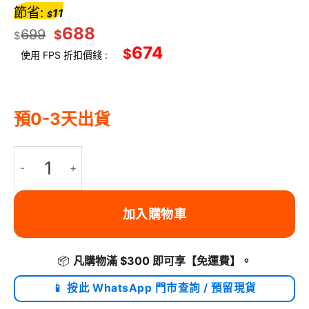
節省:
11
$
688
699
$
$
674
$
使用 FPS 折扣價錢 :
預0-3天出貨
PICKFUN P0 寵物AI伴侶監控 2K 攝錄機 寵物觀察報告 AI生成短片 送6
加入購物車
📦
凡購物滿 $300 即可享
【免運費】
。
📱 按此 WhatsApp 門市查詢 / 預留現貨