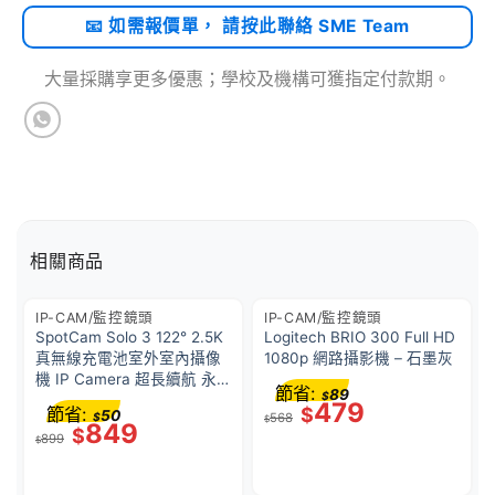
📧 如需報價單， 請按此聯絡 SME Team
大量採購享更多優惠；學校及機構可獲指定付款期。
相關商品
IP-CAM/監控鏡頭
IP-CAM/監控鏡頭
SpotCam Solo 3 122° 2.5K
Logitech BRIO 300 Full HD
真無線充電池室外室內攝像
1080p 網路攝影機 – 石墨灰
機 IP Camera 超長續航 永
節省:
89
$
久免費7日雲端影像備份
479
節省:
$
50
$
568
IP66 防水防塵 -台灣製造-
$
849
$
899
$