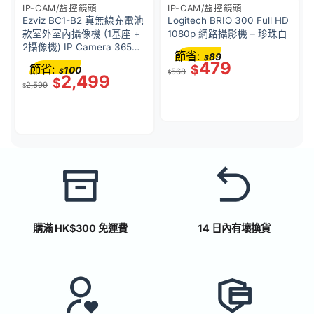
IP-CAM/監控鏡頭
IP-CAM/監控鏡頭
Ezviz BC1-B2 真無線充電池
Logitech BRIO 300 Full HD
款室外室內攝像機 (1基座 +
1080p 網路攝影機 – 珍珠白
2攝像機) IP Camera 365日
節省:
89
$
超長續航 彩色夜視
479
節省:
$
100
$
568
12900mAh 電池 H265
$
2,499
$
2,599
$
購滿 HK$300 免運費
14 日內有壞換貨