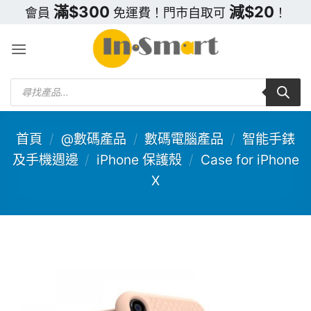
Skip
滿$300
減$20
會員
免運費！門市自取可
！
to
content
Products
search
首頁
/
@數碼產品
/
數碼電腦產品
/
智能手錶
及手機週邊
/
iPhone 保護殼
/
Case for iPhone
X