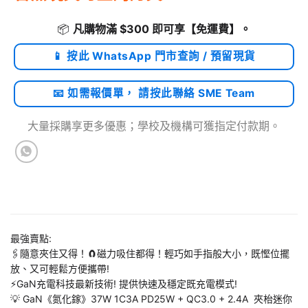
📦
凡購物滿 $300 即可享
【免運費】
。
📱 按此 WhatsApp 門市查詢 / 預留現貨
📧 如需報價單， 請按此聯絡 SME Team
大量採購享更多優惠；學校及機構可獲指定付款期。
最強賣點:
🖇隨意夾住又得！🧲磁力吸住都得！輕巧如手指般大小，既慳位擺
放、又可輕鬆方便攜帶!
⚡GaN充電科技最新技術! 提供快速及穩定既充電模式!
💡 GaN《氮化鎵》37W 1C3A PD25W + QC3.0 + 2.4A 夾枱迷你