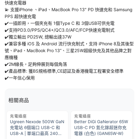
快速充電器
💫 支援iPhone 、iPad、MacBook Pro 13" PD 快速充和 Samsung
PPS 超快速充電
✔️一插即用，一個夾充有 1個Type C 和 3個USB可供充電
✔️支持PD3.0/PPS/QC4+/QC3.0/AFC/FCP快速充電制式
✔️獨立輸出 PD25W, 總輸出達37W
✔️兼容多種 iOS 及 Android 流行快充制式，支持 iPhone 8及其後型
號、iPad、MacBook Pro 13”、三星25W超級快充及其他品牌之對
應機種
✔️2M線長，足夠伸展到每個角落
✔️產品標準: 獲BS規格標準,CE認証及香港機電工程署安全標準
✔️一年信心保用
相關商品
充電插座
充電插座
Ugreen Nexode 500W GaN
Better DiGi GaNerator 65W
充電站 6個端口 USB-C 和
USB-C PD 氮化鎵超迷你充
USB-A | 單端口最高 240W |
電器 (白色) (GAN65W-W)