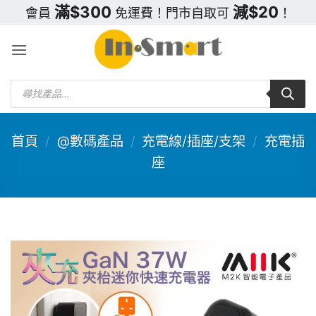
Skip
滿$300
減$20
會員
免運費！門市自取可
！
to
content
Products
search
首頁
/
@數碼產品
/
充電線/插座/支架
/
充電插
座