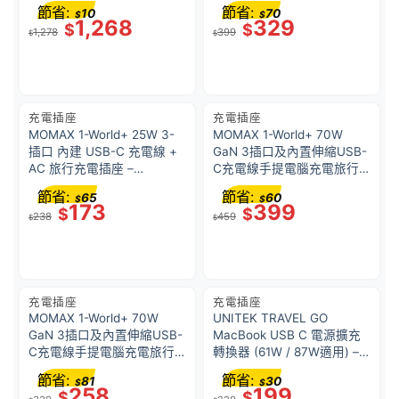
智能溫控設計 節省空間 |
節省:
節省:
10
70
$
$
X759/ 55551B
1,268
329
$
$
1,278
399
$
$
充電插座
充電插座
MOMAX 1-World+ 25W 3-
MOMAX 1-World+ 70W
插口 內建 USB-C 充電線 +
GaN 3插口及內置伸縮USB-
AC 旅行充電插座 –
C充電線手提電腦充電旅行
UA20UKG – 綠色
插座 – 高達 Gundam 渣古
節省:
節省:
65
60
$
$
2.0 限量版
173
399
$
$
238
459
$
$
充電插座
充電插座
MOMAX 1-World+ 70W
UNITEK TRAVEL GO
GaN 3插口及內置伸縮USB-
MacBook USB C 電源擴充
C充電線手提電腦充電旅行
轉換器 (61W / 87W適用) –
插座 – 紅色 UA18UK
P1002A
節省:
節省:
81
30
$
$
258
199
$
$