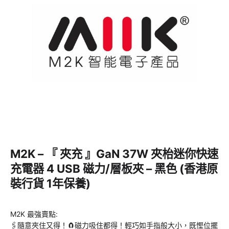
M2K – 『 夾充 』GaN 37W 夾枱迷你快速
充電器 4 USB 磁力/層板夾 – 黑色 (香港原
裝行貨 1年保養)
M2K 最強賣點:
🖇隨意夾住又得！🧲磁力吸住都得！輕巧如手指般大小，既慳位擺