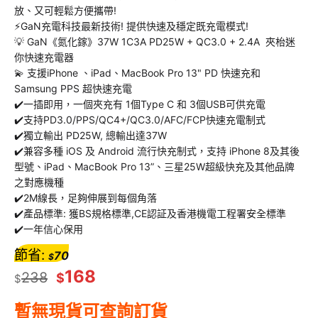
放、又可輕鬆方便攜帶!
⚡GaN充電科技最新技術! 提供快速及穩定既充電模式!
💡 GaN《氮化鎵》37W 1C3A PD25W + QC3.0 + 2.4A 夾枱迷
你快速充電器
💫 支援iPhone 、iPad、MacBook Pro 13" PD 快速充和
Samsung PPS 超快速充電
✔️一插即用，一個夾充有 1個Type C 和 3個USB可供充電
✔️支持PD3.0/PPS/QC4+/QC3.0/AFC/FCP快速充電制式
✔️獨立輸出 PD25W, 總輸出達37W
✔️兼容多種 iOS 及 Android 流行快充制式，支持 iPhone 8及其後
型號、iPad、MacBook Pro 13”、三星25W超級快充及其他品牌
之對應機種
✔️2M線長，足夠伸展到每個角落
✔️產品標準: 獲BS規格標準,CE認証及香港機電工程署安全標準
✔️一年信心保用
節省:
70
$
168
238
$
$
暫無現貨可查詢訂貨