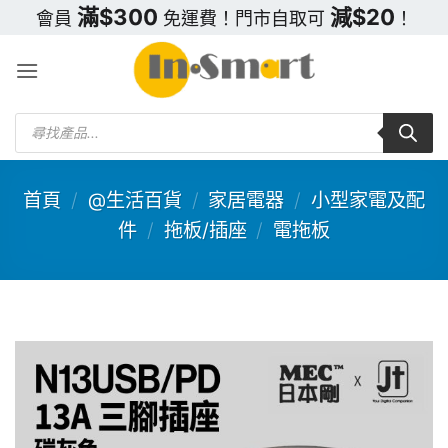
Skip
滿$300
減$20
會員
免運費！門市自取可
！
to
content
Products
search
首頁
/
@生活百貨
/
家居電器
/
小型家電及配
件
/
拖板/插座
/
電拖板