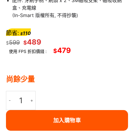
配件: 牙刷手柄、刷頭 x 2、3M磁吸支架、磁吸收納
盒、充電線
(In-Smart 版權所有, 不得抄襲)
節省:
110
$
489
599
$
$
479
$
使用 FPS 折扣價錢 :
尚餘少量
RANVOO PQ5 0震動噴氣電動牙刷，敏感牙齒人士福音，氣泡滲透
加入購物車