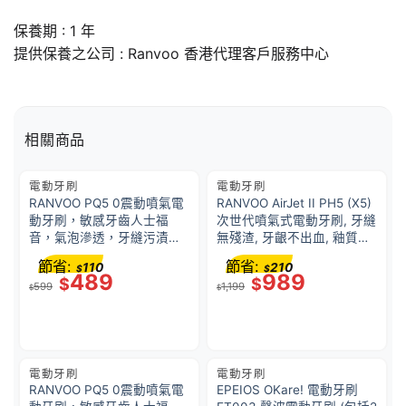
保養期 : 1 年
提供保養之公司 : Ranvoo 香港代理客戶服務中心
相關商品
電動牙刷
電動牙刷
RANVOO PQ5 0震動噴氣電
RANVOO AirJet II PH5 (X5)
動牙刷，敏感牙齒人士福
次世代噴氣式電動牙刷, 牙縫
音，氣泡滲透，牙縫污漬無
無殘渣, 牙齦不出血, 釉質不
處藏，3種清潔模式
磨損, 亮白牙齒, 保護牙齦,
節省:
節省:
110
210
$
$
超強潔淨力, AI 智慧芯片, 靈
489
989
$
$
599
1,199
活深入後槽, 磁吸充電壁掛
$
$
電動牙刷
電動牙刷
RANVOO PQ5 0震動噴氣電
EPEIOS OKare! 電動牙刷