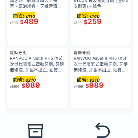
動牙刷，敏感牙齒人士福
ET003 聲波電動牙刷 (包括2
音，氣泡滲透，牙縫污漬無
支刷頭) – 綠色
處藏，3種清潔模式
節省:
節省:
110
140
$
$
489
259
$
$
599
399
$
$
電動牙刷
電動牙刷
RANVOO AirJet II PH5 (X5)
RANVOO AirJet II PH5 (X5)
次世代噴氣式電動牙刷, 牙縫
次世代噴氣式電動牙刷, 牙縫
無殘渣, 牙齦不出血, 釉質不
無殘渣, 牙齦不出血, 釉質不
磨損, 亮白牙齒, 保護牙齦,
磨損, 亮白牙齒, 保護牙齦,
節省:
節省:
210
210
$
$
超強潔淨力, AI 智慧芯片, 靈
超強潔淨力, AI 智慧芯片, 靈
989
989
$
$
1,199
1,199
活深入後槽, 磁吸充電壁掛
活深入後槽, 磁吸充電壁掛
$
$