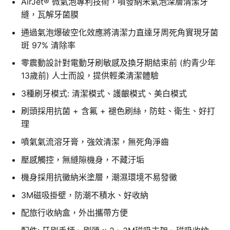
AirJet® 微氣泡專利技術，噴發納米氣泡深層清潔牙
縫，瓦解牙菌膜
通過氣泡爆破空化效應將清潔力直達牙周死角實現牙菌
斑 97% 清除率
零震動設計對電動牙刷敏感及換牙期結束前 (約青少年
13歲前) 人士而設，提供輕柔清潔體驗
3種刷牙模式: 清潔模式、護齦模式、美白模式
刷頭採用抗菌 + 含氟 + 褪色刷絲，防蛀、衛生、好打
理
噴氣氣流溶牙膏，強效清潔，無死角淨齒
壓感觸控，無縫隙機身，不藏汙垢
機身採用抗黴納米塗層，潮濕環境不易發黴
3M磁吸掛壁，防潮不積水、好收納
配旅行收納盒，外出攜帶方便